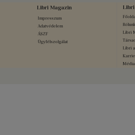
Libri
Libri Magazin
Főolda
Impresszum
Rólun
Adatvédelem
Libri 
ÁSZF
Társad
Ügyfélszolgálat
Libri 
Karrie
Médiaa