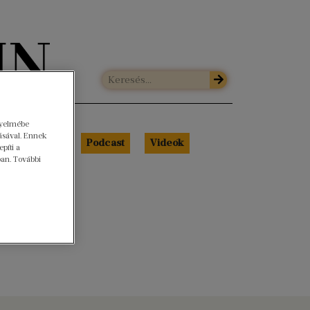
gyelmébe
ásával. Ennek
Libri Portré
Podcast
Videók
píti a
ban. További