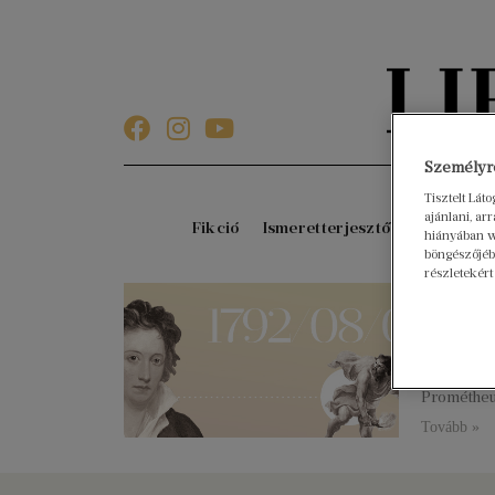
Személyre
Tisztelt Lát
ajánlani, a
Fikció
Ismeretterjesztő
Gyerekkö
hiányában w
böngészőjébe
részletekért
226 é
2018. augu
Angol rom
a nyugati 
Prométheu
Tovább »