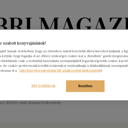
Könyvektől az olvasókig
 szabott könyvajánlatok!
ogató! Annak érdekében, hogy az ízléséhez minél közelebb álló könyveket tudjunk a fi
rra kérjük, hogy fogadja el az ehhez szükséges cookie-kat a „Rendben” gomb megnyom
nyvek
Interjúk
Beleolvasó
A hónap könyvei
HÍREK
eboldalunk csak a weboldal használata szempontjából legszükségesebb cookie-kat tele
, de cookie-preferenciáit később is bármikor módosíthatja a Sütibeállítások menüpont
 olvassa el a
Libri Könyvkereskedelmi Kft. adatkezelési tájékoztatóját
!
ve született Percy Bysshe Shelley
sztus 4.
Nincs hozzászólás
Süti beállítások
Rendben
antikus költő, leghíresebb művei az Ozymandias (1818) és az Óda
szélhez (1819) című versek, valamint A megszabadított
sz (1820) című drámai költemény.