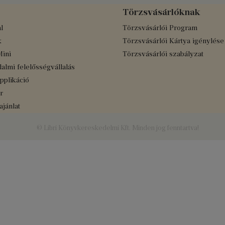
Törzsvásárlóknak
l
Törzsvásárlói Program
k
Törzsvásárlói Kártya igénylése
Mini
Törzsvásárlói szabályzat
almi felelősségvállalás
applikáció
r
jánlat
© Libri Könyvkereskedelmi Kft. Minden jog fenntartva!