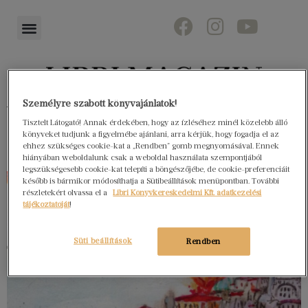
Személyre szabott könyvajánlatok!
Könyvektől az olvasókig
Tisztelt Látogató! Annak érdekében, hogy az ízléséhez minél közelebb álló
könyveket tudjunk a figyelmébe ajánlani, arra kérjük, hogy fogadja el az
ehhez szükséges cookie-kat a „Rendben” gomb megnyomásával. Ennek
hiányában weboldalunk csak a weboldal használata szempontjából
legszükségesebb cookie-kat telepíti a böngészőjébe, de cookie-preferenciáit
később is bármikor módosíthatja a Sütibeállítások menüpontban. További
részletekért olvassa el a
Libri Könyvkereskedelmi Kft. adatkezelési
tájékoztatóját
!
Süti beállítások
Rendben