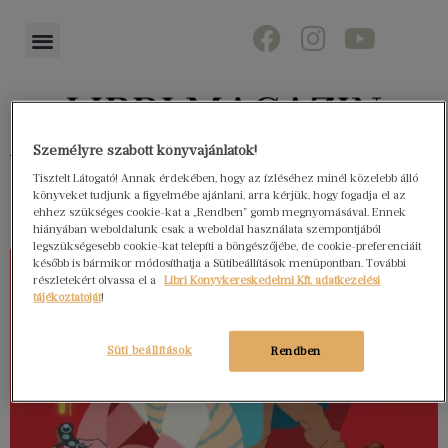
Személyre szabott könyvajánlatok!
Könyvektől az olvasókig
Tisztelt Látogató! Annak érdekében, hogy az ízléséhez minél közelebb álló
könyveket tudjunk a figyelmébe ajánlani, arra kérjük, hogy fogadja el az
ehhez szükséges cookie-kat a „Rendben” gomb megnyomásával. Ennek
hiányában weboldalunk csak a weboldal használata szempontjából
legszükségesebb cookie-kat telepíti a böngészőjébe, de cookie-preferenciáit
később is bármikor módosíthatja a Sütibeállítások menüpontban. További
részletekért olvassa el a
Libri Könyvkereskedelmi Kft. adatkezelési
tájékoztatóját
!
Süti beállítások
Rendben