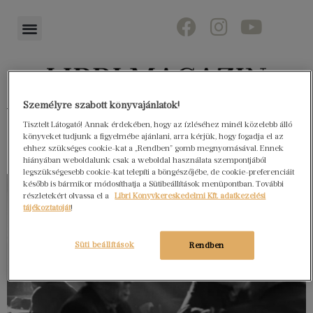
Személyre szabott könyvajánlatok!
Könyvektől az olvasókig
Tisztelt Látogató! Annak érdekében, hogy az ízléséhez minél közelebb álló
könyveket tudjunk a figyelmébe ajánlani, arra kérjük, hogy fogadja el az
ehhez szükséges cookie-kat a „Rendben” gomb megnyomásával. Ennek
hiányában weboldalunk csak a weboldal használata szempontjából
legszükségesebb cookie-kat telepíti a böngészőjébe, de cookie-preferenciáit
később is bármikor módosíthatja a Sütibeállítások menüpontban. További
részletekért olvassa el a
Libri Könyvkereskedelmi Kft. adatkezelési
tájékoztatóját
!
Süti beállítások
Rendben