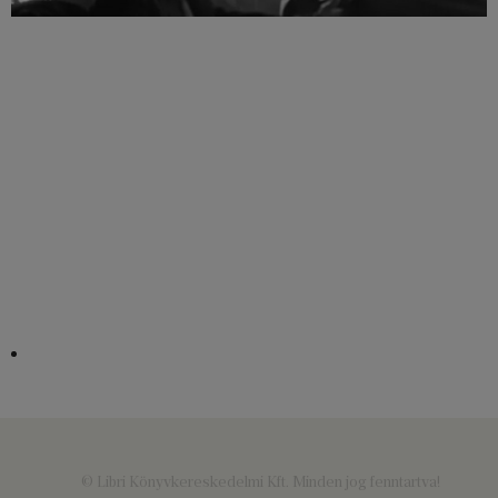
© Libri Könyvkereskedelmi Kft. Minden jog fenntartva!