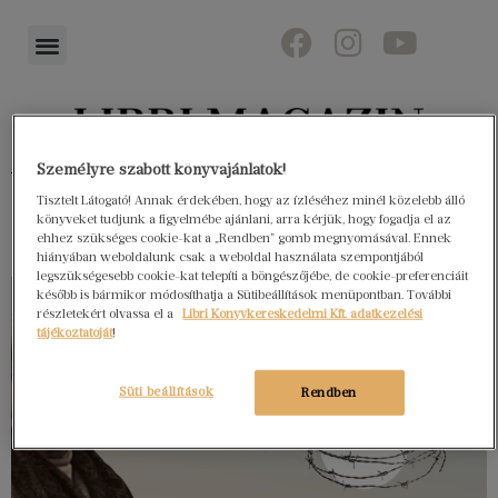
Személyre szabott könyvajánlatok!
Könyvektől az olvasókig
Tisztelt Látogató! Annak érdekében, hogy az ízléséhez minél közelebb álló
könyveket tudjunk a figyelmébe ajánlani, arra kérjük, hogy fogadja el az
ehhez szükséges cookie-kat a „Rendben” gomb megnyomásával. Ennek
hiányában weboldalunk csak a weboldal használata szempontjából
legszükségesebb cookie-kat telepíti a böngészőjébe, de cookie-preferenciáit
később is bármikor módosíthatja a Sütibeállítások menüpontban. További
részletekért olvassa el a
Libri Könyvkereskedelmi Kft. adatkezelési
tájékoztatóját
!
Süti beállítások
Rendben