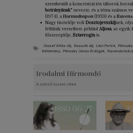
szembesült a koncentrációs táborok borzal
botrányának”
nevezte, és a téma számos ve
(1974), a
Harmadnapon
(1959) és a
Ravens
Nagy tisztelője volt
Dosztojevszkij
nek, oly
feltűnik verseiben: például
Aljósa
, az egyik
főszereplője,
Sztavrogin
is.
József Attila-díj
,
Kossuth díj
,
Libri Portré
,
Pilinszk
Költemény
,
Pilinszky János Ördögök
,
Ravensbrücki 
Irodalmi Hírmondó
A szerző összes cikke