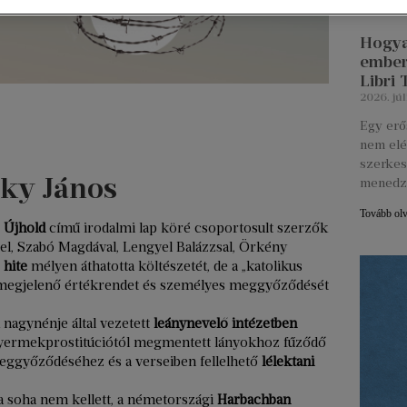
Hogya
ember
Libri
2026. júl
Egy erő
nem elé
szerkes
zky János
menedz
Tovább ol
z
Újhold
című irodalmi lap köré csoportosult szerzők
l, Szabó Magdával, Lengyel Balázzsal, Örkény
 hite
mélyen áthatotta költészetét, de a „katolikus
en megjelenő értékrendet és személyes meggyőződését
nagynénje által vezetett
leánynevelő intézetben
 gyermekprostitúciótól megmentett lányokhoz fűződő
eggyőződéséhez és a verseiben fellelhető
lélektani
a soha nem kellett, a németországi
Harbachban