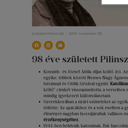
Irodalmi Hírmondó
2019. november 25.
98 éve született Pilins
Kossuth- és József Attila-díjas költő, író. A
egyike, többek között Nemes Nagy Ágnesse
Istvánnal és Ottlik Gézával együtt.
Katolikus
költő” címkét visszautasította, a verseib
mindig igyekezett különválasztani.
Gyerekkorában a nyári szüneteket az egyik 
töltötte. Az apácákhoz és a sok esetben a
élményei nagyban hozzájárultak vallásos m
érzékenységéhez
.
1944-ben behívták katonának. Bár harcolni