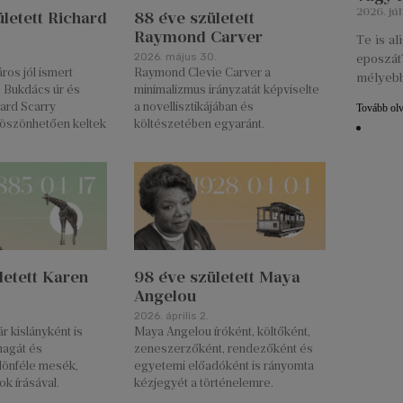
2026. júl
letett Richard
88 éve született
Raymond Carver
Te is a
2026. május 30.
eposzát?
os jól ismert
Raymond Clevie Carver a
mélyebb
, Bukdács úr és
minimalizmus irányzatát képviselte
ard Scarry
a novellisztikájában és
Tovább ol
öszönhetően keltek
költészetében egyaránt.
letett Karen
98 éve született Maya
Angelou
2026. április 2.
r kislányként is
Maya Angelou íróként, költőként,
magát és
zeneszerzőként, rendezőként és
ülönféle mesék,
egyetemi előadóként is rányomta
ok írásával.
kézjegyét a történelemre.