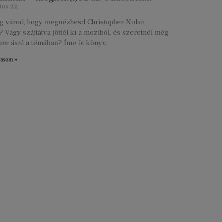
ius 22.
lig várod, hogy megnézhesd Christopher Nolan
 Vagy szájtátva jöttél ki a moziból, és szeretnél még
re ásni a témában? Íme öt könyv,
vasom »