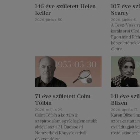
146 éve született Helen
107 éve szü
Keller
Scarry
2026. június 30.
2026. június 5.
A Tesz-Vesz vár
karakterei Cicó
Egon mind Rich
képzeletének k
életre.
71 éve született Colm
141 éve szü
Tóibín
Blixen
2026. május 29.
2026. április 17.
Colm Tóibín a kortárs ír
Karen Blixen má
szépirodalom egyik legismertebb
szórakoztatta 
alakja lesz a 31. Budapesti
családtagjait k
Nemzetközi Könyvfesztivál
rövid színdarab
díszvendége