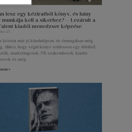
n lesz egy kéziratból könyv, és hány
 munkája kell a sikerhez? – Lezárult a
 Talent kiadói menedzser képzése
ius 27.
s kézirat már jó kiindulópont, de önmagában még
g. Ahhoz, hogy végül könyv szülessen egy ötletből,
ztők, marketingesek, PR-szakemberek, kiadói
serek és még
vasom »