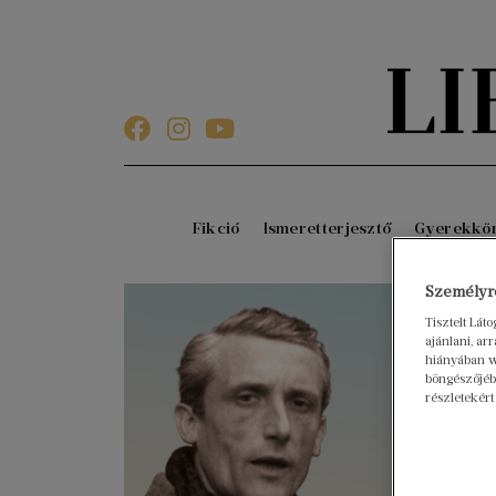
Fikció
Ismeretterjesztő
Gyerekkö
Személyre
Tisztelt Lát
ajánlani, a
hiányában w
böngészőjébe
részletekért