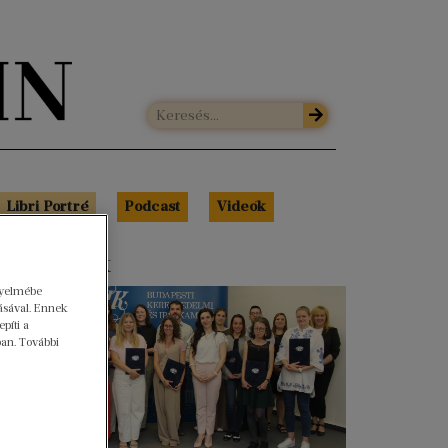
Libri Portré
Podcast
Videók
s cikkeink
gyelmébe
ásával. Ennek
píti a
ban. További