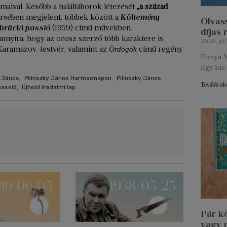
maival. Később a haláltáborok létezését
„a század
rsében megjelent, többek között a
Költemény
Olvass
brücki passió
(1959) című művekben.
díjas
annyira, hogy az orosz szerző több karaktere is
2026. júl
 Karamazov-testvér, valamint az
című regény
Ördögök
Hanya Y
Egy kis 
y János
,
Pilinszky János Harmadnapon
,
Pilinszky János
Tovább ol
passió
,
Újhold irodalmi lap
Pár k
vagy 