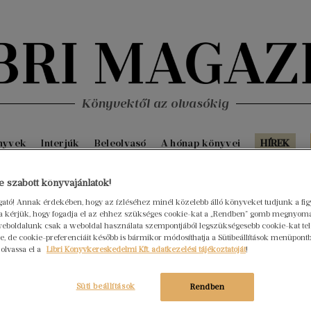
Könyvektől az olvasókig
nyvek
Interjúk
Beleolvasó
A hónap könyvei
HÍREK
Fris
 szabott könyvajánlatok!
ogató! Annak érdekében, hogy az ízléséhez minél közelebb álló könyveket tudjunk a fi
rra kérjük, hogy fogadja el az ehhez szükséges cookie-kat a „Rendben” gomb megnyom
eboldalunk csak a weboldal használata szempontjából legszükségesebb cookie-kat tele
, de cookie-preferenciáit később is bármikor módosíthatja a Sütibeállítások menüpont
 olvassa el a
Libri Könyvkereskedelmi Kft. adatkezelési tájékoztatóját
!
Süti beállítások
Rendben