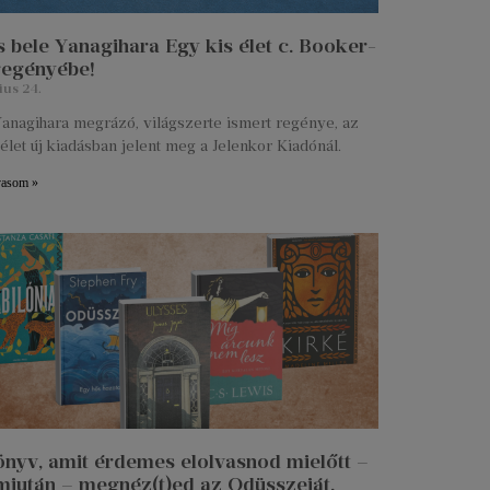
 bele Yanagihara Egy kis élet c. Booker-
 regényébe!
ius 24.
anagihara megrázó, világszerte ismert regénye, az
élet új kiadásban jelent meg a Jelenkor Kiadónál.
vasom »
önyv, amit érdemes elolvasnod mielőtt –
miután – megnéz(t)ed az Odüsszeiát.