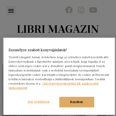
Könyvektől az olvasókig
Személyre szabott könyvajánlatok!
Tisztelt Látogató! Annak érdekében, hogy az ízléséhez minél közelebb álló
könyveket tudjunk a figyelmébe ajánlani, arra kérjük, hogy fogadja el az
ehhez szükséges cookie-kat a „Rendben” gomb megnyomásával. Ennek
hiányában weboldalunk csak a weboldal használata szempontjából
legszükségesebb cookie-kat telepíti a böngészőjébe, de cookie-preferenciáit
később is bármikor módosíthatja a Sütibeállítások menüpontban. További
részletekért olvassa el a
Libri Könyvkereskedelmi Kft. adatkezelési
tájékoztatóját
!
Süti beállítások
Rendben