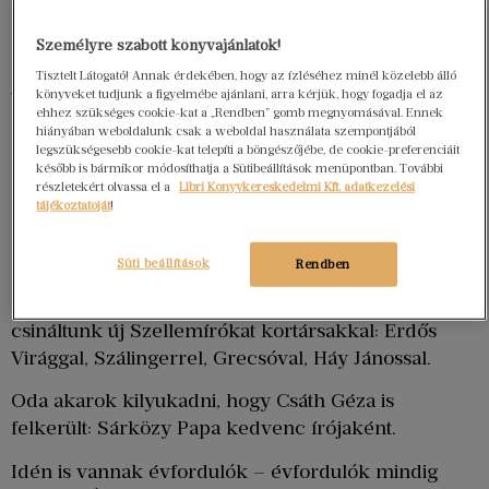
költők-zenészek-színészek a színpadon, igazi
kavalkád. És a jelenlévő elmúlással: Térey János
Személyre szabott könyvajánlatok!
felfoghatatlan halálhírével. S közben Csáth Géza
Tisztelt Látogató! Annak érdekében, hogy az ízléséhez minél közelebb álló
várt: az emeleten.
könyveket tudjunk a figyelmébe ajánlani, arra kérjük, hogy fogadja el az
ehhez szükséges cookie-kat a „Rendben” gomb megnyomásával. Ennek
hiányában weboldalunk csak a weboldal használata szempontjából
Néhány évvel ezelőtt azt találtuk ki, hogy csinálunk
legszükségesebb cookie-kat telepíti a böngészőjébe, de cookie-preferenciáit
egy Szellemírók sorozatot: kedvenc íróink
később is bármikor módosíthatja a Sütibeállítások menüpontban. További
részletekért olvassa el a
Libri Könyvkereskedelmi Kft. adatkezelési
arcképét szitázzuk az emberek pólójára, és
tájékoztatóját
!
festettünk Bodó Marcival egy falat is
Nagyharsányban, az Ördögkatlan centrumában,
Süti beállítások
Rendben
Szellemírók címmel, Örkény, Dsida, Yugovits, Ady
és Csáth Géza (meg J. A.) arcképével. Aztán
csináltunk új Szellemírókat kortársakkal: Erdős
Virággal, Szálingerrel, Grecsóval, Háy Jánossal.
Oda akarok kilyukadni, hogy Csáth Géza is
felkerült: Sárközy Papa kedvenc írójaként.
Idén is vannak évfordulók – évfordulók mindig