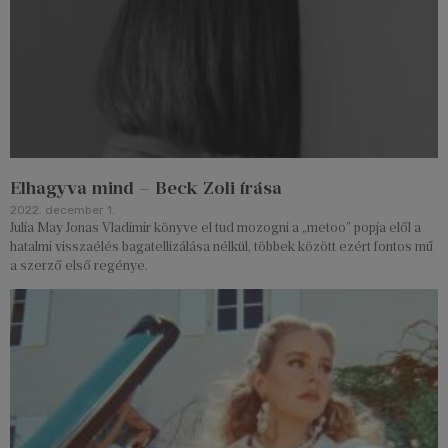
Elhagyva mind – Beck Zoli írása
2022. december 1.
Julia May Jonas Vladimir könyve el tud mozogni a „metoo” popja elől a
hatalmi visszaélés bagatellizálása nélkül, többek között ezért fontos mű
a szerző első regénye.