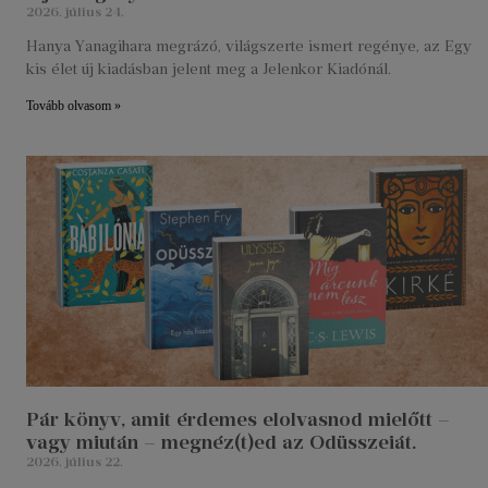
2026. július 24.
Hanya Yanagihara megrázó, világszerte ismert regénye, az Egy
kis élet új kiadásban jelent meg a Jelenkor Kiadónál.
Tovább olvasom »
Pár könyv, amit érdemes elolvasnod mielőtt –
vagy miután – megnéz(t)ed az Odüsszeiát.
2026. július 22.