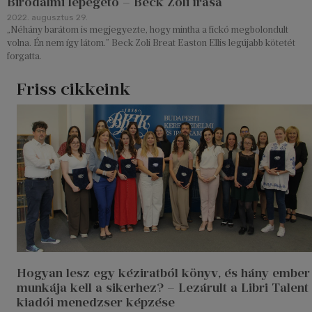
Birodalmi lépegető – Beck Zoli írása
2022. augusztus 29.
„Néhány barátom is megjegyezte, hogy mintha a fickó megbolondult
volna. Én nem így látom.” Beck Zoli Breat Easton Ellis legújabb kötetét
forgatta.
Friss cikkeink
Hogyan lesz egy kéziratból könyv, és hány ember
munkája kell a sikerhez? – Lezárult a Libri Talent
kiadói menedzser képzése