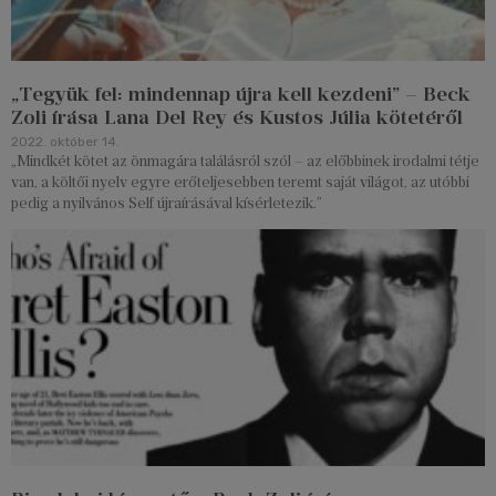
„Tegyük fel: mindennap újra kell kezdeni” – Beck
Zoli írása Lana Del Rey és Kustos Júlia kötetéről
2022. október 14.
„Mindkét kötet az önmagára találásról szól – az előbbinek irodalmi tétje
van, a költői nyelv egyre erőteljesebben teremt saját világot, az utóbbi
pedig a nyilvános Self újraírásával kísérletezik.”