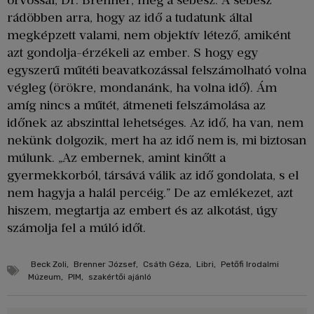
rádöbben arra, hogy az idő a tudatunk által
megképzett valami, nem objektív létező, amiként
azt gondolja-érzékeli az ember. S hogy egy
egyszerű műtéti beavatkozással felszámolható volna
végleg (örökre, mondanánk, ha volna idő). Ám
amíg nincs a műtét, átmeneti felszámolása az
időnek az abszinttal lehetséges. Az idő, ha van, nem
nekünk dolgozik, mert ha az idő nem is, mi biztosan
múlunk. „Az embernek, amint kinőtt a
gyermekkorból, társává válik az idő gondolata, s el
nem hagyja a halál percéig.” De az emlékezet, azt
hiszem, megtartja az embert és az alkotást, úgy
számolja fel a múló időt.
Beck Zoli
,
Brenner József
,
Csáth Géza
,
Libri
,
Petőfi Irodalmi
Múzeum
,
PIM
,
szakértői ajánló