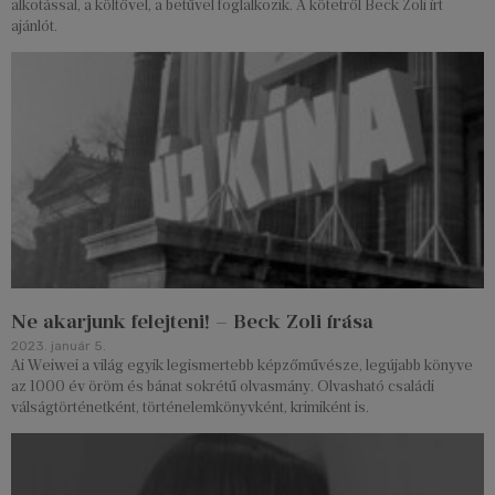
alkotással, a költővel, a betűvel foglalkozik. A kötetről Beck Zoli írt
ajánlót.
Ne akarjunk felejteni! – Beck Zoli írása
2023. január 5.
Ai Weiwei a világ egyik legismertebb képzőművésze, legújabb könyve
az 1000 év öröm és bánat sokrétű olvasmány. Olvasható családi
válságtörténetként, történelemkönyvként, krimiként is.