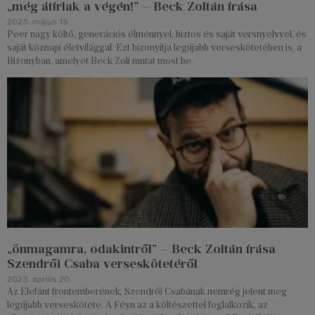
„még átírlak a végén!” – Beck Zoltán írása
2023. május 15.
Peer nagy költő, generációs élménnyel, biztos és saját versnyelvvel, és
saját köznapi életvilággal. Ezt bizonyítja legújabb verseskötetében is, a
Bizonyban, amelyet Beck Zoli mutat most be.
„önmagamra, odakintről” – Beck Zoltán írása
Szendrői Csaba verseskötetéről
2023. április 20.
Az Elefánt frontemberének, Szendrői Csabának nemrég jelent meg
legújabb verseskötete. A Féyn az a költészettel foglalkozik, az