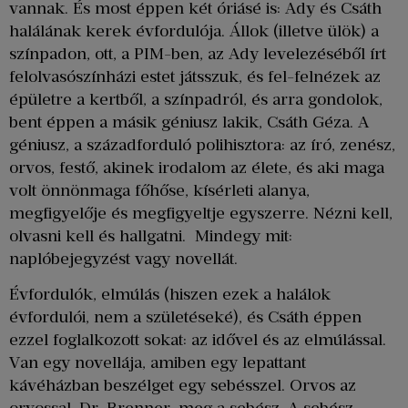
vannak. És most éppen két óriásé is: Ady és Csáth
halálának kerek évfordulója. Állok (illetve ülök) a
színpadon, ott, a PIM-ben, az Ady levelezéséből írt
felolvasószínházi estet játsszuk, és fel-felnézek az
épületre a kertből, a színpadról, és arra gondolok,
bent éppen a másik géniusz lakik, Csáth Géza. A
géniusz, a századforduló polihisztora: az író, zenész,
orvos, festő, akinek irodalom az élete, és aki maga
volt önnönmaga főhőse, kísérleti alanya,
megfigyelője és megfigyeltje egyszerre. Nézni kell,
olvasni kell és hallgatni. Mindegy mit:
naplóbejegyzést vagy novellát.
Évfordulók, elmúlás (hiszen ezek a halálok
évfordulói, nem a születéseké), és Csáth éppen
ezzel foglalkozott sokat: az idővel és az elmúlással.
Van egy novellája, amiben egy lepattant
kávéházban beszélget egy sebésszel. Orvos az
orvossal, Dr. Brenner, meg a sebész. A sebész