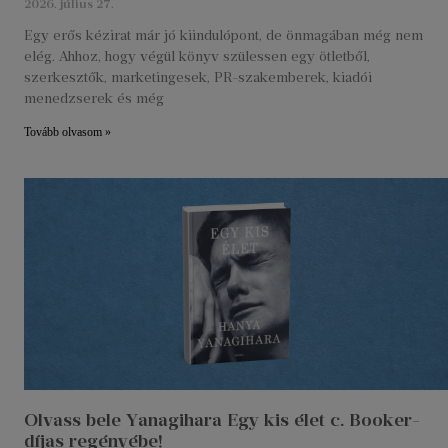
2026. július 27.
Egy erős kézirat már jó kiindulópont, de önmagában még nem
elég. Ahhoz, hogy végül könyv szülessen egy ötletből,
szerkesztők, marketingesek, PR-szakemberek, kiadói
menedzserek és még
Tovább olvasom »
Olvass bele Yanagihara Egy kis élet c. Booker-
díjas regényébe!