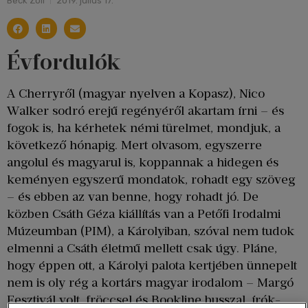
Beck Zoli
2019. július 17.
Évfordulók
A Cherryről (magyar nyelven a Kopasz), Nico
Walker sodró erejű regényéről akartam írni – és
fogok is, ha kérhetek némi türelmet, mondjuk, a
következő hónapig. Mert olvasom, egyszerre
angolul és magyarul is, koppannak a hidegen és
keményen egyszerű mondatok, rohadt egy szöveg
– és ebben az van benne, hogy rohadt jó. De
közben Csáth Géza kiállítás van a Petőfi Irodalmi
Múzeumban (PIM), a Károlyiban, szóval nem tudok
elmenni a Csáth életmű mellett csak úgy. Pláne,
hogy éppen ott, a Károlyi palota kertjében ünnepelt
nem is oly rég a kortárs magyar irodalom – Margó
Fesztivál volt, fröccsel és Bookline busszal, írók-