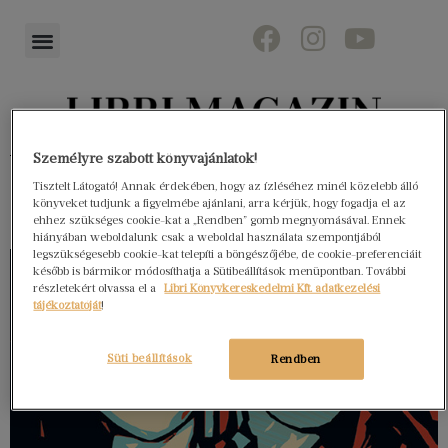
Könyvektől az olvasókig
Személyre szabott könyvajánlatok!
Tisztelt Látogató! Annak érdekében, hogy az ízléséhez minél közelebb álló
könyveket tudjunk a figyelmébe ajánlani, arra kérjük, hogy fogadja el az
ehhez szükséges cookie-kat a „Rendben” gomb megnyomásával. Ennek
hiányában weboldalunk csak a weboldal használata szempontjából
legszükségesebb cookie-kat telepíti a böngészőjébe, de cookie-preferenciáit
később is bármikor módosíthatja a Sütibeállítások menüpontban. További
részletekért olvassa el a
Libri Könyvkereskedelmi Kft. adatkezelési
tájékoztatóját
!
Süti beállítások
Rendben