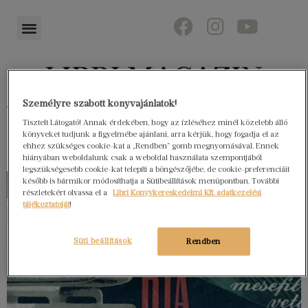
Személyre szabott könyvajánlatok!
Könyvektől az olvasókig
Tisztelt Látogató! Annak érdekében, hogy az ízléséhez minél közelebb álló
könyveket tudjunk a figyelmébe ajánlani, arra kérjük, hogy fogadja el az
ehhez szükséges cookie-kat a „Rendben” gomb megnyomásával. Ennek
hiányában weboldalunk csak a weboldal használata szempontjából
legszükségesebb cookie-kat telepíti a böngészőjébe, de cookie-preferenciáit
később is bármikor módosíthatja a Sütibeállítások menüpontban. További
részletekért olvassa el a
Libri Könyvkereskedelmi Kft. adatkezelési
tájékoztatóját
!
Süti beállítások
Rendben