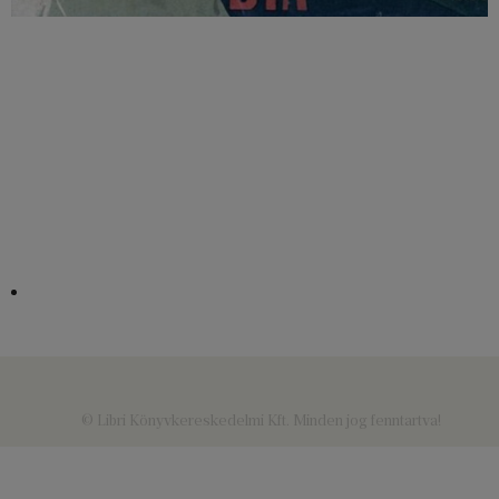
© Libri Könyvkereskedelmi Kft. Minden jog fenntartva!