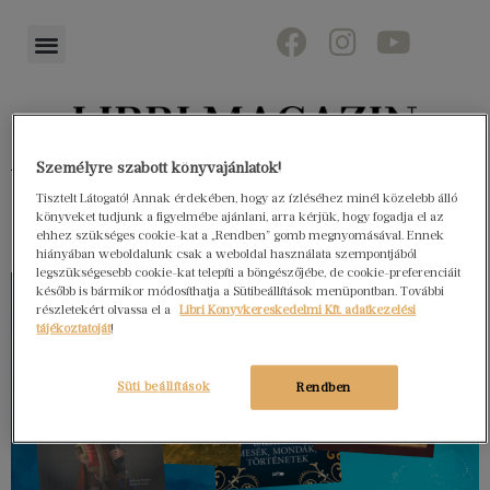
Könyvektől az olvasókig
Személyre szabott könyvajánlatok!
Tisztelt Látogató! Annak érdekében, hogy az ízléséhez minél közelebb álló
könyveket tudjunk a figyelmébe ajánlani, arra kérjük, hogy fogadja el az
ehhez szükséges cookie-kat a „Rendben” gomb megnyomásával. Ennek
hiányában weboldalunk csak a weboldal használata szempontjából
legszükségesebb cookie-kat telepíti a böngészőjébe, de cookie-preferenciáit
később is bármikor módosíthatja a Sütibeállítások menüpontban. További
részletekért olvassa el a
Libri Könyvkereskedelmi Kft. adatkezelési
tájékoztatóját
!
Süti beállítások
Rendben