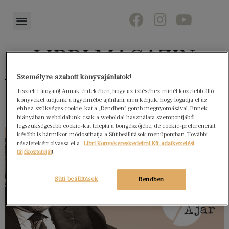
Személyre szabott könyvajánlatok!
Könyvektől az olvasókig
Tisztelt Látogató! Annak érdekében, hogy az ízléséhez minél közelebb álló
könyveket tudjunk a figyelmébe ajánlani, arra kérjük, hogy fogadja el az
ehhez szükséges cookie-kat a „Rendben” gomb megnyomásával. Ennek
hiányában weboldalunk csak a weboldal használata szempontjából
legszükségesebb cookie-kat telepíti a böngészőjébe, de cookie-preferenciáit
később is bármikor módosíthatja a Sütibeállítások menüpontban. További
részletekért olvassa el a
Libri Könyvkereskedelmi Kft. adatkezelési
tájékoztatóját
!
Süti beállítások
Rendben