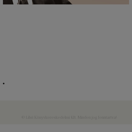
© Libri Könyvkereskedelmi Kft. Minden jog fenntartva!