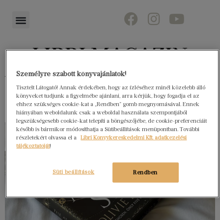
Személyre szabott könyvajánlatok!
Könyvektől az olvasókig
Tisztelt Látogató! Annak érdekében, hogy az ízléséhez minél közelebb álló
könyveket tudjunk a figyelmébe ajánlani, arra kérjük, hogy fogadja el az
ehhez szükséges cookie-kat a „Rendben” gomb megnyomásával. Ennek
hiányában weboldalunk csak a weboldal használata szempontjából
legszükségesebb cookie-kat telepíti a böngészőjébe, de cookie-preferenciáit
később is bármikor módosíthatja a Sütibeállítások menüpontban. További
részletekért olvassa el a
Libri Könyvkereskedelmi Kft. adatkezelési
tájékoztatóját
!
Süti beállítások
Rendben