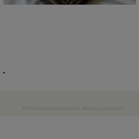
© Libri Könyvkereskedelmi Kft. Minden jog fenntartva!