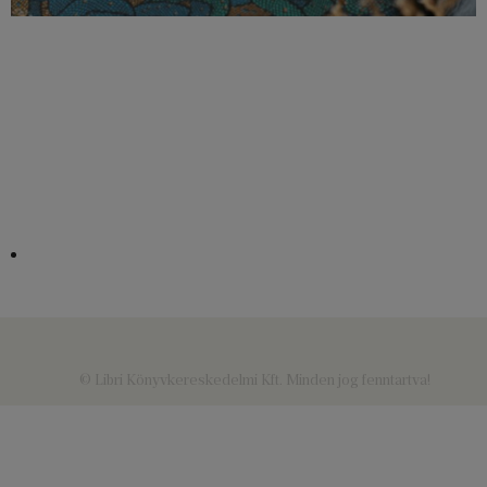
© Libri Könyvkereskedelmi Kft. Minden jog fenntartva!