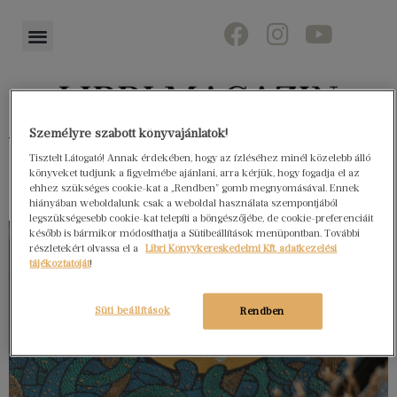
Személyre szabott könyvajánlatok!
Könyvektől az olvasókig
Tisztelt Látogató! Annak érdekében, hogy az ízléséhez minél közelebb álló
könyveket tudjunk a figyelmébe ajánlani, arra kérjük, hogy fogadja el az
ehhez szükséges cookie-kat a „Rendben” gomb megnyomásával. Ennek
hiányában weboldalunk csak a weboldal használata szempontjából
legszükségesebb cookie-kat telepíti a böngészőjébe, de cookie-preferenciáit
később is bármikor módosíthatja a Sütibeállítások menüpontban. További
részletekért olvassa el a
Libri Könyvkereskedelmi Kft. adatkezelési
tájékoztatóját
!
Süti beállítások
Rendben