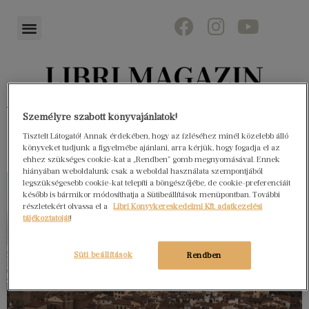
Könyvektől az olvasókig
Személyre szabott könyvajánlatok!
Tisztelt Látogató! Annak érdekében, hogy az ízléséhez minél közelebb álló
könyveket tudjunk a figyelmébe ajánlani, arra kérjük, hogy fogadja el az
ehhez szükséges cookie-kat a „Rendben” gomb megnyomásával. Ennek
hiányában weboldalunk csak a weboldal használata szempontjából
legszükségesebb cookie-kat telepíti a böngészőjébe, de cookie-preferenciáit
később is bármikor módosíthatja a Sütibeállítások menüpontban. További
részletekért olvassa el a
Libri Könyvkereskedelmi Kft. adatkezelési
tájékoztatóját
!
Süti beállítások
Rendben