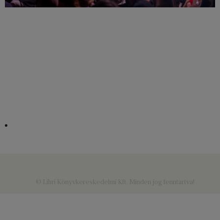
© Libri Könyvkereskedelmi Kft. Minden jog fenntartva!