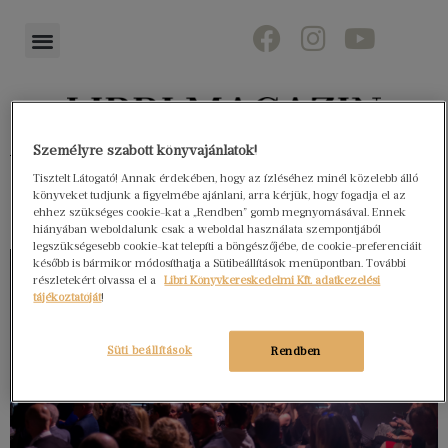
Személyre szabott könyvajánlatok!
Könyvektől az olvasókig
Tisztelt Látogató! Annak érdekében, hogy az ízléséhez minél közelebb álló
könyveket tudjunk a figyelmébe ajánlani, arra kérjük, hogy fogadja el az
ehhez szükséges cookie-kat a „Rendben” gomb megnyomásával. Ennek
hiányában weboldalunk csak a weboldal használata szempontjából
legszükségesebb cookie-kat telepíti a böngészőjébe, de cookie-preferenciáit
később is bármikor módosíthatja a Sütibeállítások menüpontban. További
részletekért olvassa el a
Libri Könyvkereskedelmi Kft. adatkezelési
tájékoztatóját
!
Süti beállítások
Rendben