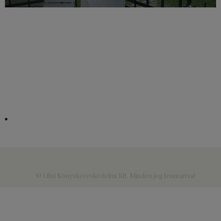
© Libri Könyvkereskedelmi Kft. Minden jog fenntartva!