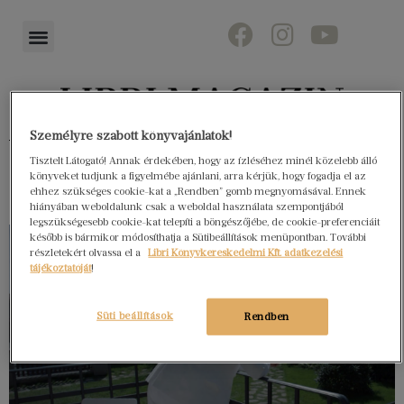
Személyre szabott könyvajánlatok!
Könyvektől az olvasókig
Tisztelt Látogató! Annak érdekében, hogy az ízléséhez minél közelebb álló
könyveket tudjunk a figyelmébe ajánlani, arra kérjük, hogy fogadja el az
ehhez szükséges cookie-kat a „Rendben” gomb megnyomásával. Ennek
hiányában weboldalunk csak a weboldal használata szempontjából
legszükségesebb cookie-kat telepíti a böngészőjébe, de cookie-preferenciáit
később is bármikor módosíthatja a Sütibeállítások menüpontban. További
részletekért olvassa el a
Libri Könyvkereskedelmi Kft. adatkezelési
tájékoztatóját
!
Süti beállítások
Rendben