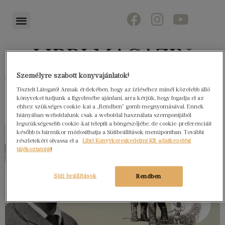
Személyre szabott könyvajánlatok!
Könyvektől az olvasókig
Tisztelt Látogató! Annak érdekében, hogy az ízléséhez minél közelebb álló
könyveket tudjunk a figyelmébe ajánlani, arra kérjük, hogy fogadja el az
ehhez szükséges cookie-kat a „Rendben” gomb megnyomásával. Ennek
hiányában weboldalunk csak a weboldal használata szempontjából
legszükségesebb cookie-kat telepíti a böngészőjébe, de cookie-preferenciáit
később is bármikor módosíthatja a Sütibeállítások menüpontban. További
részletekért olvassa el a
Libri Könyvkereskedelmi Kft. adatkezelési
tájékoztatóját
!
Süti beállítások
Rendben