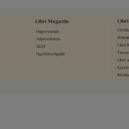
Libri
Libri Magazin
Főolda
Impresszum
Rólun
Adatvédelem
Libri 
ÁSZF
Társad
Ügyfélszolgálat
Libri 
Karrie
Médiaa