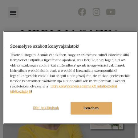
Személyre szabott könyvajánlatok!
Könyvektől az olvasókig
Tisztelt Látogató! Annak érdekében, hogy az ízléséhez minél közelebb álló
könyveket tudjunk a figyelmébe ajánlani, arra kérjük, hogy fogadja el az
ehhez szükséges cookie-kat a „Rendben” gomb megnyomásával. Ennek
hiányában weboldalunk csak a weboldal használata szempontjából
legszükségesebb cookie-kat telepíti a böngészőjébe, de cookie-preferenciáit
később is bármikor módosíthatja a Sütibeállítások menüpontban. További
részletekért olvassa el a
Libri Könyvkereskedelmi Kft. adatkezelési
tájékoztatóját
!
Süti beállítások
Rendben