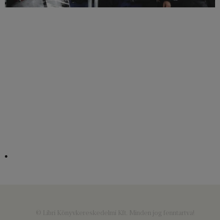
© Libri Könyvkereskedelmi Kft. Minden jog fenntartva!