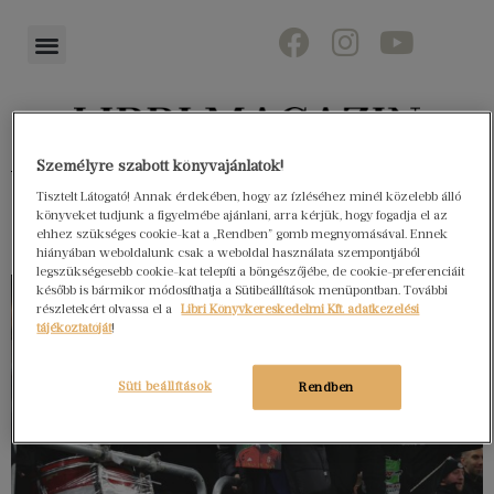
Személyre szabott könyvajánlatok!
Könyvektől az olvasókig
Tisztelt Látogató! Annak érdekében, hogy az ízléséhez minél közelebb álló
könyveket tudjunk a figyelmébe ajánlani, arra kérjük, hogy fogadja el az
ehhez szükséges cookie-kat a „Rendben” gomb megnyomásával. Ennek
hiányában weboldalunk csak a weboldal használata szempontjából
legszükségesebb cookie-kat telepíti a böngészőjébe, de cookie-preferenciáit
később is bármikor módosíthatja a Sütibeállítások menüpontban. További
részletekért olvassa el a
Libri Könyvkereskedelmi Kft. adatkezelési
tájékoztatóját
!
Süti beállítások
Rendben