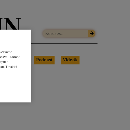
gyelmébe
ásával. Ennek
Libri Portré
Podcast
Videók
píti a
ban. További