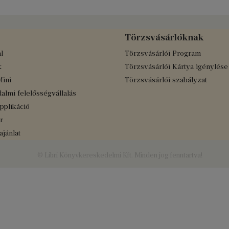
Törzsvásárlóknak
l
Törzsvásárlói Program
k
Törzsvásárlói Kártya igénylése
Mini
Törzsvásárlói szabályzat
almi felelősségvállalás
applikáció
r
jánlat
© Libri Könyvkereskedelmi Kft. Minden jog fenntartva!