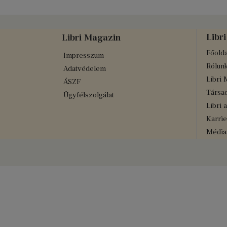
Libri
Libri Magazin
Főolda
Impresszum
Rólun
Adatvédelem
Libri 
ÁSZF
Társad
Ügyfélszolgálat
Libri 
Karrie
Médiaa