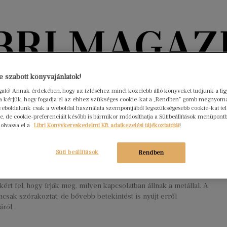
Könyvektől az olvasókig
 szabott könyvajánlatok!
ogató! Annak érdekében, hogy az ízléséhez minél közelebb álló könyveket tudjunk a fi
rra kérjük, hogy fogadja el az ehhez szükséges cookie-kat a „Rendben” gomb megnyom
nyvek
Interjúk
Beleolvasó
A hónap könyvei
HÍREK
eboldalunk csak a weboldal használata szempontjából legszükségesebb cookie-kat tele
, de cookie-preferenciáit később is bármikor módosíthatja a Sütibeállítások menüpont
 olvassa el a
Libri Könyvkereskedelmi Kft. adatkezelési tájékoztatóját
!
 ízek – Cserna Szabó-András
antológiájáról
Süti beállítások
Rendben
s 20.
Nincs hozzászólás
zabó András által szerkesztett Stay Brutal! 21 szerzőt írót, költőt,
kért fel, hogy írják meg, milyen kapcsolatban állnak a metállal. A
sak szórakoztat, de bővebb betekintést is nyújt erről
áról.