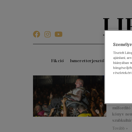
Személyre
Tisztelt Lát
ajánlani, a
Fikció
Ismeretterjesztő
Gyerekkö
hiányában w
böngészőjébe
részletekért
Fémes
metál
2023. júniu
A Cserna-S
műfordító 
könyv nemc
szubkultúr
Tovább »