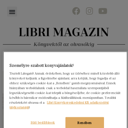
Könyvektől az olvasókig
Személyre szabott könyvajánlatok!
Tisztelt Látogató! Annak érdekében, hogy az ízléséhez minél közelebb álló
könyveket tudjunk a figyelmébe ajánlani, arra kérjük, hogy fogadja el az
ehhez szükséges cookie-kat a „Rendben” gomb megnyomásával. Ennek
hiányában weboldalunk csak a weboldal használata szempontjából
legszükségesebb cookie-kat telepíti a böngészőjébe, de cookie-preferenciáit
később is bármikor módosíthatja a Sütibeállítások menüpontban. További
részletekért olvassa el a
Libri Könyvkereskedelmi Kft. adatkezelési
tájékoztatóját
!
Süti beállítások
Rendben