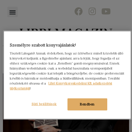
Könyvektől az olvasókig
Személyre szabott könyvajánlatok!
Tisztelt Látogató! Annak érdekében, hogy az ízléséhez minél közelebb álló
könyveket tudjunk a figyelmébe ajánlani, arra kérjük, hogy fogadja el az
ehhez szükséges cookie-kat a „Rendben” gomb megnyomásával. Ennek
hiányában weboldalunk csak a weboldal használata szempontjából
legszükségesebb cookie-kat telepíti a böngészőjébe, de cookie-preferenciáit
később is bármikor módosíthatja a Sütibeállítások menüpontban. További
részletekért olvassa el a
Libri Könyvkereskedelmi Kft. adatkezelési
tájékoztatóját
!
Süti beállítások
Rendben