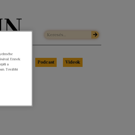
gyelmébe
ásával. Ennek
Libri Portré
Podcast
Videók
píti a
ban. További