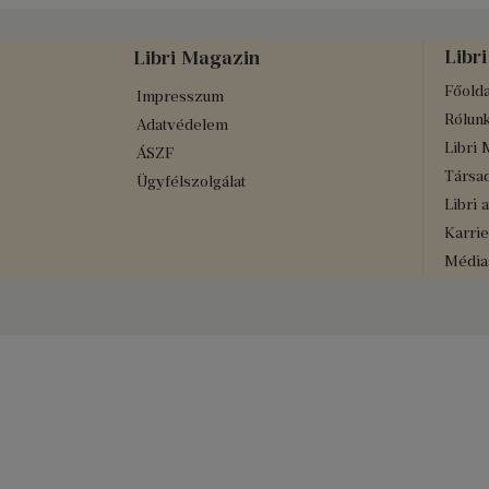
Libri
Libri Magazin
Főolda
Impresszum
Rólun
Adatvédelem
Libri 
ÁSZF
Társad
Ügyfélszolgálat
Libri 
Karrie
Médiaa