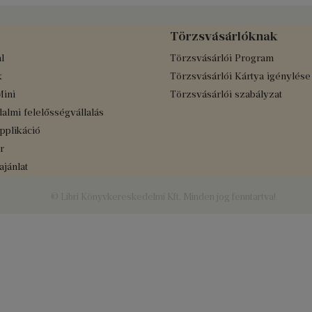
Törzsvásárlóknak
l
Törzsvásárlói Program
k
Törzsvásárlói Kártya igénylése
Mini
Törzsvásárlói szabályzat
almi felelősségvállalás
applikáció
r
jánlat
© Libri Könyvkereskedelmi Kft. Minden jog fenntartva!