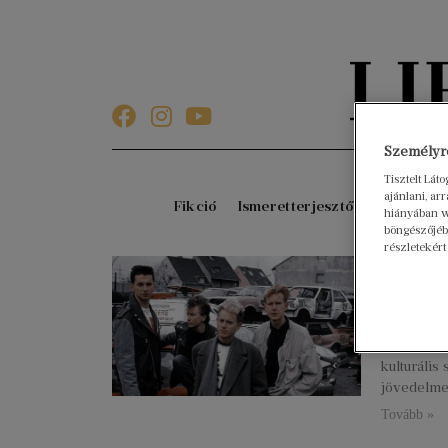
Személyre
Tisztelt Lát
ajánlani, a
Fikció
Ismeretterjesztő
Gyerekkö
hiányában w
böngészőjébe
részletekért
„A ba
Boros
2022. nove
Ian Gitti
kulturális
jövedelmez
Tovább »