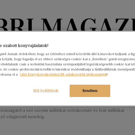
Könyvektől az olvasókig
 szabott könyvajánlatok!
ogató! Annak érdekében, hogy az ízléséhez minél közelebb álló könyveket tudjunk a fi
rra kérjük, hogy fogadja el az ehhez szükséges cookie-kat a „Rendben” gomb megnyom
nyvek
Interjúk
Beleolvasó
A hónap könyvei
HÍREK
eboldalunk csak a weboldal használata szempontjából legszükségesebb cookie-kat tele
, de cookie-preferenciáit később is bármikor módosíthatja a Sütibeállítások menüpont
 olvassa el a
Libri Könyvkereskedelmi Kft. adatkezelési tájékoztatóját
!
sildoni srácok odatették magukat“ –
 Gábor írása
Süti beállítások
Rendben
mber 22.
Nincs hozzászólás
ns könyve a Depeche Mode történetét meséli el szülővárosuk
 sivárságától a szó szerint milliókat szórakoztató és font milliókat
ő világkörüli turnékig.