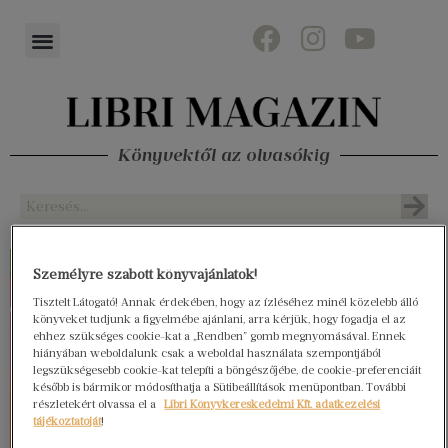
Könyvektől az olvasókig
Személyre szabott könyvajánlatok!
Tisztelt Látogató! Annak érdekében, hogy az ízléséhez minél közelebb álló
könyveket tudjunk a figyelmébe ajánlani, arra kérjük, hogy fogadja el az
ehhez szükséges cookie-kat a „Rendben” gomb megnyomásával. Ennek
hiányában weboldalunk csak a weboldal használata szempontjából
legszükségesebb cookie-kat telepíti a böngészőjébe, de cookie-preferenciáit
később is bármikor módosíthatja a Sütibeállítások menüpontban. További
részletekért olvassa el a
Libri Könyvkereskedelmi Kft. adatkezelési
tájékoztatóját
!