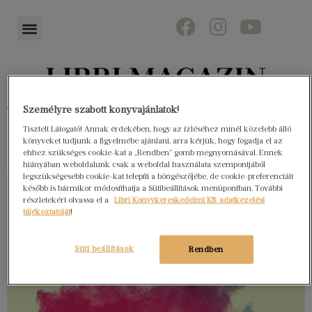
Könyvektől az olvasókig
Személyre szabott könyvajánlatok!
Tisztelt Látogató! Annak érdekében, hogy az ízléséhez minél közelebb álló
könyveket tudjunk a figyelmébe ajánlani, arra kérjük, hogy fogadja el az
ehhez szükséges cookie-kat a „Rendben” gomb megnyomásával. Ennek
hiányában weboldalunk csak a weboldal használata szempontjából
legszükségesebb cookie-kat telepíti a böngészőjébe, de cookie-preferenciáit
később is bármikor módosíthatja a Sütibeállítások menüpontban. További
részletekért olvassa el a
Libri Könyvkereskedelmi Kft. adatkezelési
tájékoztatóját
!
Süti beállítások
Rendben