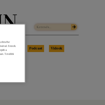
gyelmébe
ásával. Ennek
Libri Portré
Podcast
Videók
píti a
ban. További