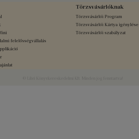
Törzsvásárlóknak
l
Törzsvásárlói Program
k
Törzsvásárlói Kártya igénylése
Mini
Törzsvásárlói szabályzat
almi felelősségvállalás
applikáció
r
jánlat
© Libri Könyvkereskedelmi Kft. Minden jog fenntartva!