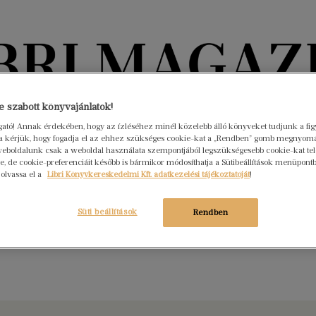
Könyvektől az olvasókig
 szabott könyvajánlatok!
ogató! Annak érdekében, hogy az ízléséhez minél közelebb álló könyveket tudjunk a fi
rra kérjük, hogy fogadja el az ehhez szükséges cookie-kat a „Rendben” gomb megnyom
nyvek
Interjúk
Beleolvasó
A hónap könyvei
HÍREK
eboldalunk csak a weboldal használata szempontjából legszükségesebb cookie-kat tele
, de cookie-preferenciáit később is bármikor módosíthatja a Sütibeállítások menüpont
 olvassa el a
Libri Könyvkereskedelmi Kft. adatkezelési tájékoztatóját
!
unk könyvekkel! – Ausztrália
s 9.
Nincs hozzászólás
Süti beállítások
Rendben
yv, amelyből érdekes, megindító, elgondolkodtató dolgokat
meg az ötödik földrészről, és rácsodálkozhatunk sokszínűségére.