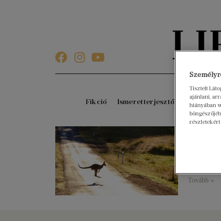
Személyre
Tisztelt Lát
ajánlani, a
Fikció
Ismeretterjesztő
Gyerekkö
hiányában w
böngészőjébe
részletekért
Utazz
2022. máju
Három kön
tudhatunk 
Tovább »