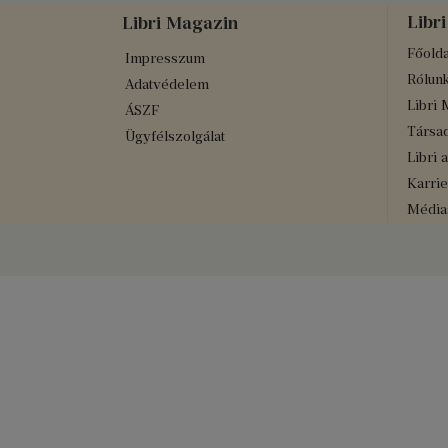
Libri
Libri Magazin
Főolda
Impresszum
Rólun
Adatvédelem
Libri 
ÁSZF
Társad
Ügyfélszolgálat
Libri 
Karrie
Médiaa