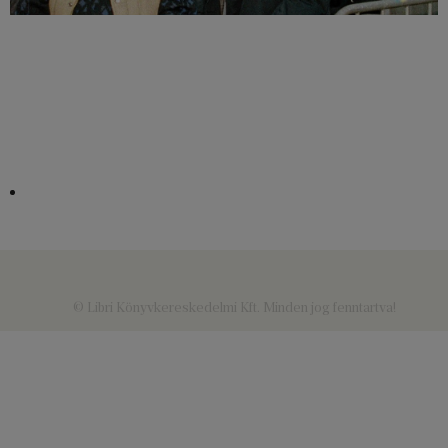
© Libri Könyvkereskedelmi Kft. Minden jog fenntartva!