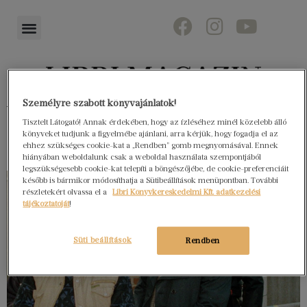
Személyre szabott könyvajánlatok!
Könyvektől az olvasókig
Tisztelt Látogató! Annak érdekében, hogy az ízléséhez minél közelebb álló
könyveket tudjunk a figyelmébe ajánlani, arra kérjük, hogy fogadja el az
ehhez szükséges cookie-kat a „Rendben” gomb megnyomásával. Ennek
hiányában weboldalunk csak a weboldal használata szempontjából
legszükségesebb cookie-kat telepíti a böngészőjébe, de cookie-preferenciáit
később is bármikor módosíthatja a Sütibeállítások menüpontban. További
részletekért olvassa el a
Libri Könyvkereskedelmi Kft. adatkezelési
tájékoztatóját
!
Süti beállítások
Rendben