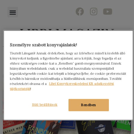
Személyre szabott könyvajánlatok!
Könyvektől az olvasókig
Tisztelt Látogató! Annak érdekében, hogy az ízléséhez minél közelebb álló
könyveket tudjunk a figyelmébe ajánlani, arra kérjük, hogy fogadja el az
ehhez szükséges cookie-kat a „Rendben” gomb megnyomásával. Ennek
hiányában weboldalunk csak a weboldal használata szempontjából
legszükségesebb cookie-kat telepíti a böngészőjébe, de cookie-preferenciáit
később is bármikor módosíthatja a Sütibeállítások menüpontban. További
részletekért olvassa el a
Libri Könyvkereskedelmi Kft. adatkezelési
tájékoztatóját
!
Süti beállítások
Rendben