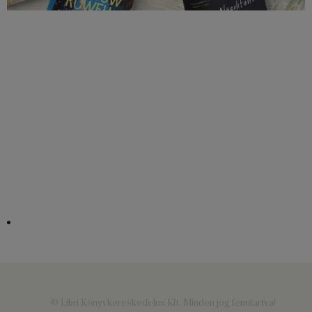
© Libri Könyvkereskedelmi Kft. Minden jog fenntartva!