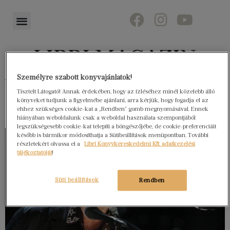
Személyre szabott könyvajánlatok!
Könyvektől az olvasókig
Tisztelt Látogató! Annak érdekében, hogy az ízléséhez minél közelebb álló
könyveket tudjunk a figyelmébe ajánlani, arra kérjük, hogy fogadja el az
ehhez szükséges cookie-kat a „Rendben” gomb megnyomásával. Ennek
hiányában weboldalunk csak a weboldal használata szempontjából
legszükségesebb cookie-kat telepíti a böngészőjébe, de cookie-preferenciáit
később is bármikor módosíthatja a Sütibeállítások menüpontban. További
részletekért olvassa el a
Libri Könyvkereskedelmi Kft. adatkezelési
tájékoztatóját
!
Süti beállítások
Rendben