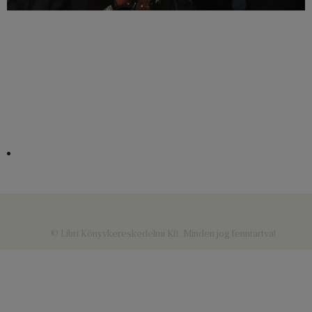
© Libri Könyvkereskedelmi Kft. Minden jog fenntartva!