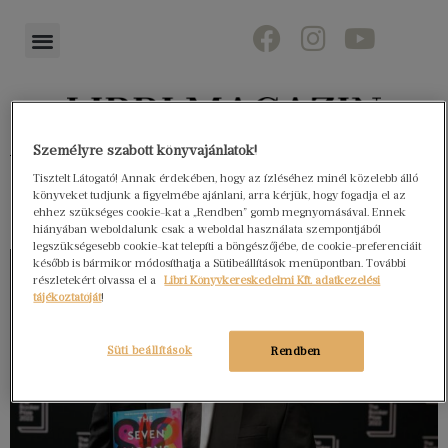
Személyre szabott könyvajánlatok!
Könyvektől az olvasókig
Tisztelt Látogató! Annak érdekében, hogy az ízléséhez minél közelebb álló
könyveket tudjunk a figyelmébe ajánlani, arra kérjük, hogy fogadja el az
ehhez szükséges cookie-kat a „Rendben” gomb megnyomásával. Ennek
hiányában weboldalunk csak a weboldal használata szempontjából
legszükségesebb cookie-kat telepíti a böngészőjébe, de cookie-preferenciáit
később is bármikor módosíthatja a Sütibeállítások menüpontban. További
részletekért olvassa el a
Libri Könyvkereskedelmi Kft. adatkezelési
tájékoztatóját
!
Süti beállítások
Rendben