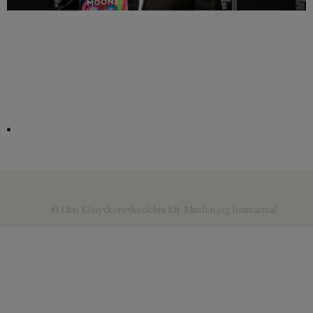
© Libri Könyvkereskedelmi Kft. Minden jog fenntartva!