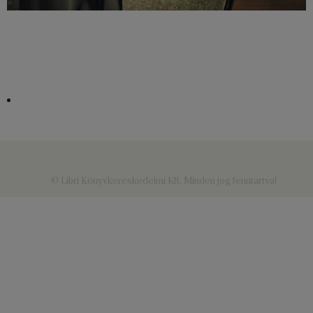
© Libri Könyvkereskedelmi Kft. Minden jog fenntartva!