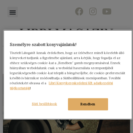
Személyre szabott könyvajánlatok!
Könyvektől az olvasókig
Tisztelt Látogató! Annak érdekében, hogy az ízléséhez minél közelebb álló
könyveket tudjunk a figyelmébe ajánlani, arra kérjük, hogy fogadja el az
ehhez szükséges cookie-kat a „Rendben” gomb megnyomásával. Ennek
hiányában weboldalunk csak a weboldal használata szempontjából
legszükségesebb cookie-kat telepíti a böngészőjébe, de cookie-preferenciáit
később is bármikor módosíthatja a Sütibeállítások menüpontban. További
részletekért olvassa el a
Libri Könyvkereskedelmi Kft. adatkezelési
tájékoztatóját
!
Süti beállítások
Rendben