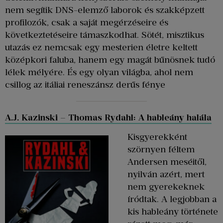
nem segítik DNS-elemző laborok és szakképzett
profilozók, csak a saját megérzéseire és
következtetéseire támaszkodhat. Sötét, misztikus
utazás ez nemcsak egy mesterien életre keltett
középkori faluba, hanem egy magát bűnösnek tudó
lélek mélyére. És egy olyan világba, ahol nem
csillog az itáliai reneszánsz derűs fénye
A.J. Kazinski – Thomas Rydahl: A hableány halála
Kisgyerekként
szörnyen féltem
Andersen meséitől,
nyilván azért, mert
nem gyerekeknek
íródtak. A legjobban a
kis hableány története