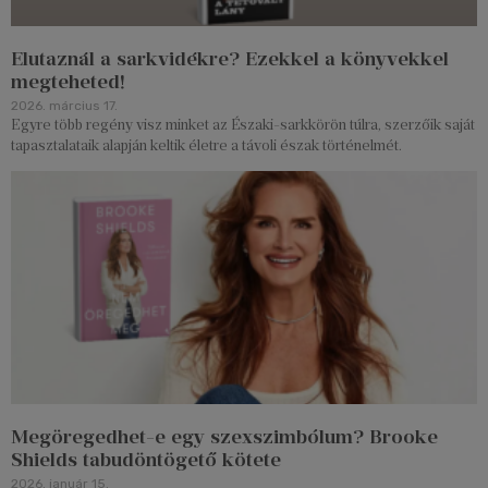
Elutaznál a sarkvidékre? Ezekkel a könyvekkel
megteheted!
2026. március 17.
Egyre több regény visz minket az Északi-sarkkörön túlra, szerzőik saját
tapasztalataik alapján keltik életre a távoli észak történelmét.
Megöregedhet-e egy szexszimbólum? Brooke
Shields tabudöntögető kötete
2026. január 15.