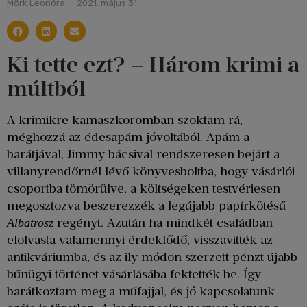
Mörk Leonóra
2021. május 31.
Ki tette ezt? – Három krimi a
múltból
A krimikre kamaszkoromban szoktam rá,
méghozzá az édesapám jóvoltából. Apám a
barátjával, Jimmy bácsival rendszeresen bejárt a
villanyrendőrnél lévő könyvesboltba, hogy vásárlói
csoportba tömörülve, a költségeken testvériesen
megosztozva beszerezzék a legújabb papírkötésű
regényt. Azután ha mindkét családban
Albatrosz
elolvasta valamennyi érdeklődő, visszavitték az
antikváriumba, és az ily módon szerzett pénzt újabb
bűnügyi történet vásárlásába fektették be. Így
barátkoztam meg a műfajjal, és jó kapcsolatunk