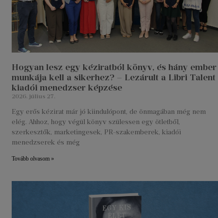
Hogyan lesz egy kéziratból könyv, és hány ember
munkája kell a sikerhez? – Lezárult a Libri Talent
kiadói menedzser képzése
2026. július 27.
Egy erős kézirat már jó kiindulópont, de önmagában még nem
elég. Ahhoz, hogy végül könyv szülessen egy ötletből,
szerkesztők, marketingesek, PR-szakemberek, kiadói
menedzserek és még
Tovább olvasom »