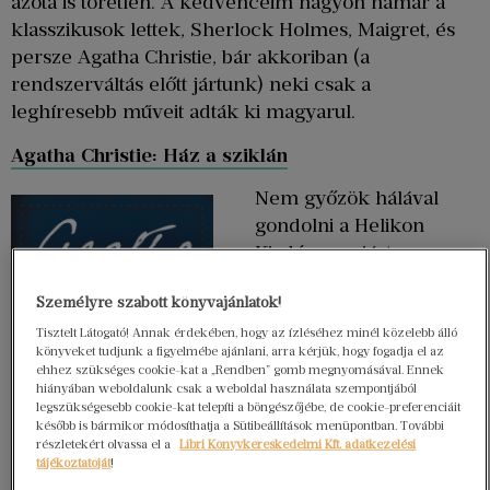
azóta is töretlen. A kedvenceim nagyon hamar a
klasszikusok lettek, Sherlock Holmes, Maigret, és
persze Agatha Christie, bár akkoriban (a
rendszerváltás előtt jártunk) neki csak a
leghíresebb műveit adták ki magyarul.
Agatha Christie: Ház a sziklán
Nem győzök hálával
gondolni a Helikon
Kiadóra, amiért
rászánták az időt, a
Személyre szabott könyvajánlatok!
pénzt és a fáradságot,
hogy a krimi
Tisztelt Látogató! Annak érdekében, hogy az ízléséhez minél közelebb álló
könyveket tudjunk a figyelmébe ajánlani, arra kérjük, hogy fogadja el az
királynőjének kevésbé
ehhez szükséges cookie-kat a „Rendben” gomb megnyomásával. Ennek
ismert műveit is
hiányában weboldalunk csak a weboldal használata szempontjából
legszükségesebb cookie-kat telepíti a böngészőjébe, de cookie-preferenciáit
újrafordíttassák, és
később is bármikor módosíthatja a Sütibeállítások menüpontban. További
méltó formában
részletekért olvassa el a
Libri Könyvkereskedelmi Kft. adatkezelési
tájékoztatóját
!
jelentessék meg. Mert