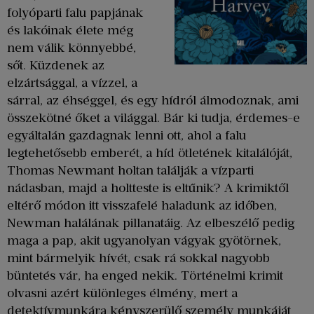
folyóparti falu papjának
és lakóinak élete még
nem válik könnyebbé,
sőt. Küzdenek az
elzártsággal, a vízzel, a
sárral, az éhséggel, és egy hídról álmodoznak, ami
összekötné őket a világgal. Bár ki tudja, érdemes-e
egyáltalán gazdagnak lenni ott, ahol a falu
legtehetősebb emberét, a híd ötletének kitalálóját,
Thomas Newmant holtan találják a vízparti
nádasban, majd a holtteste is eltűnik? A krimiktől
eltérő módon itt visszafelé haladunk az időben,
Newman halálának pillanatáig. Az elbeszélő pedig
maga a pap, akit ugyanolyan vágyak gyötörnek,
mint bármelyik hívét, csak rá sokkal nagyobb
büntetés vár, ha enged nekik. Történelmi krimit
olvasni azért különleges élmény, mert a
detektívmunkára kényszerülő személy munkáját