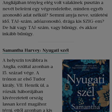
Angliájában tényleg elég volt valakinek pusztán a
nevét beleírni egy végrendeletbe, minden egyéb
azonosító adat nélkül? Semmi anyja neve, születési
idő, TAJ-szám, adóazonosító, drága kis SZIG-em?
De hát vagy TAJ-szám, vagy bűnügy, és akkor
inkább bűnügy.
Samantha Harvey: Nyugati szél
A helyszín továbbra is
Anglia, ezúttal azonban a
15. század vége. A
trónon az első Tudor
király, VII. Henrik ül, a
rózsák háborújában
kivéreztetett ország
lassan kezd magához
térni, ettől azonban a kis