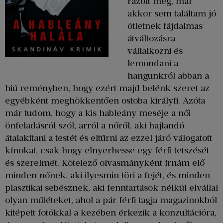
rázott meg, már
akkor sem találtam jó
ötletnek fájdalmas
átváltozásra
vállalkozni és
lemondani a
hangunkról abban a
hiú reményben, hogy ezért majd belénk szeret az
egyébként meghökkentően ostoba királyfi. Azóta
már tudom, hogy a kis hableány meséje a női
önfeladásról szól, arról a nőről, aki hajlandó
átalakítani a testét és eltűrni az ezzel járó válogatott
kínokat, csak hogy elnyerhesse egy férfi tetszését
és szerelmét. Kötelező olvasmányként írnám elő
minden nőnek, aki ilyesmin töri a fejét, és minden
plasztikai sebésznek, aki fenntartások nélkül elvállal
olyan műtéteket, ahol a pár férfi tagja magazinokból
kitépett fotókkal a kezében érkezik a konzultációra,