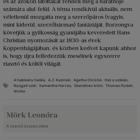
és az azokon látottakat rendeli meg a barátnője
számára alul-felül. A téma rendkívül aktuális, nem
véletlenül mozgatta meg a szerzőpáros (vagyis,
mint kiderül, szerzőhármas) fantáziáját. Borzongva
követjük a gyilkosság gyanújába keveredett Hans
Christian nyomozását az 1830-as évek
Koppenhágájában, és közben kedvet kapunk ahhoz
is, hogy újra felfedezzük meséinek egyszerre
riasztó és költői világát.
A hableány halála
,
A.J. Kazinski
,
Agatha Christie
,
Ház a sziklán
,
Nyugati szél
,
Samantha Harvey
,
Skandináv krimi
,
Thomas Rydah
,
thriller
Mörk Leonóra
A szerző összes cikke