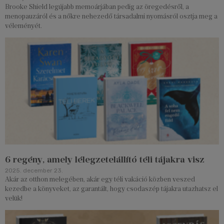
Brooke Shield legújabb memoárjában pedig az öregedésről, a
menopauzáról és a nőkre nehezedő társadalmi nyomásról osztja meg a
véleményét.
6 regény, amely lélegzetelállító téli tájakra visz
2025. december 23.
Akár az otthon melegében, akár egy téli vakáció közben veszed
kezedbe a könyveket, az garantált, hogy csodaszép tájakra utazhatsz el
velük!