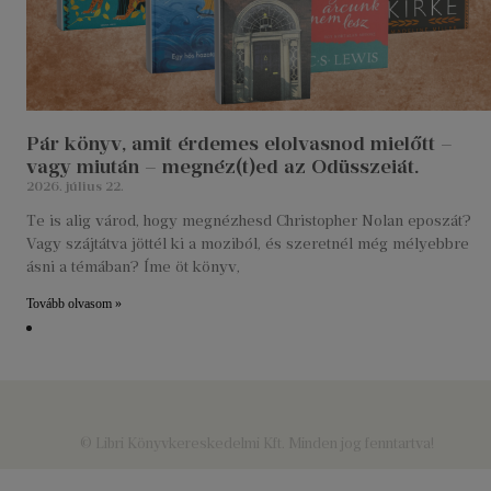
Pár könyv, amit érdemes elolvasnod mielőtt –
vagy miután – megnéz(t)ed az Odüsszeiát.
2026. július 22.
Te is alig várod, hogy megnézhesd Christopher Nolan eposzát?
Vagy szájtátva jöttél ki a moziból, és szeretnél még mélyebbre
ásni a témában? Íme öt könyv,
Tovább olvasom »
© Libri Könyvkereskedelmi Kft. Minden jog fenntartva!