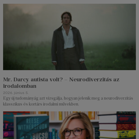
Mr. Darcy autista volt? – Neurodiverzitás az
irodalomban
2026. június 5.
Egy új tudományág azt vizsgálja, hogyan jelenik meg a neurodiverzitás
klasszikus és kortárs irodalmi művekben.