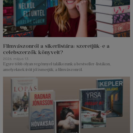
Filmvászonról a sikerlistára: szeretjük-e a
celebszerzők könyveit?
2026. május 13.
Egyre több olyan regénnyel találkozunk a bestseller-listákon,
amelyeknek íróit jól ismerjük, a filmvászonról.