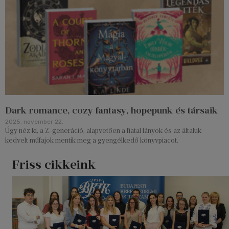
Dark romance, cozy fantasy, hopepunk és társaik
2025. november 22.
Úgy néz ki, a Z-generáció, alapvetően a fiatal lányok és az általuk
kedvelt műfajok mentik meg a gyengélkedő könyvpiacot.
Friss cikkeink