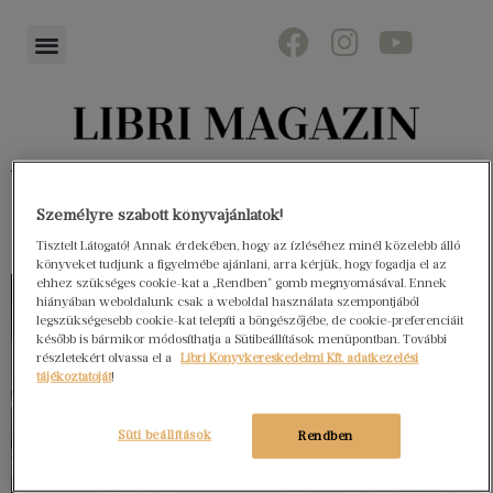
Könyvektől az olvasókig
Személyre szabott könyvajánlatok!
Tisztelt Látogató! Annak érdekében, hogy az ízléséhez minél közelebb álló
könyveket tudjunk a figyelmébe ajánlani, arra kérjük, hogy fogadja el az
ehhez szükséges cookie-kat a „Rendben” gomb megnyomásával. Ennek
hiányában weboldalunk csak a weboldal használata szempontjából
legszükségesebb cookie-kat telepíti a böngészőjébe, de cookie-preferenciáit
később is bármikor módosíthatja a Sütibeállítások menüpontban. További
részletekért olvassa el a
Libri Könyvkereskedelmi Kft. adatkezelési
tájékoztatóját
!
Süti beállítások
Rendben