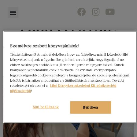
Személyre szabott könyvajánlatok!
Könyvektől az olvasókig
Tisztelt Látogató! Annak érdekében, hogy az ízléséhez minél közelebb álló
könyveket tudjunk a figyelmébe ajánlani, arra kérjük, hogy fogadja el az
ehhez szükséges cookie-kat a „Rendben” gomb megnyomásával. Ennek
hiányában weboldalunk csak a weboldal használata szempontjából
legszükségesebb cookie-kat telepíti a böngészőjébe, de cookie-preferenciáit
később is bármikor módosíthatja a Sütibeállítások menüpontban. További
részletekért olvassa el a
Libri Könyvkereskedelmi Kft. adatkezelési
tájékoztatóját
!
Süti beállítások
Rendben