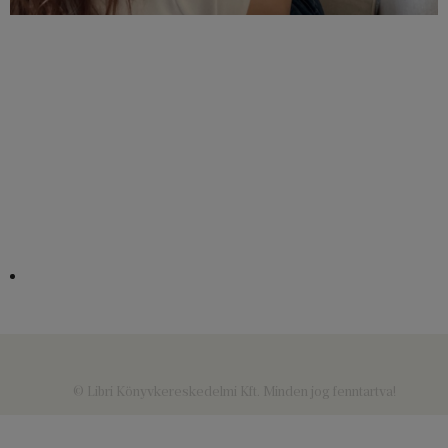
© Libri Könyvkereskedelmi Kft. Minden jog fenntartva!