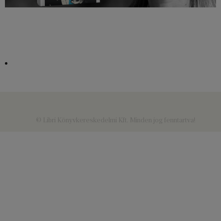
© Libri Könyvkereskedelmi Kft. Minden jog fenntartva!