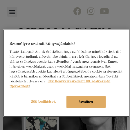
Személyre szabott könyvajánlatok!
Könyvektől az olvasókig
Tisztelt Látogató! Annak érdekében, hogy az ízléséhez minél közelebb álló
könyveket tudjunk a figyelmébe ajánlani, arra kérjük, hogy fogadja el az
ehhez szükséges cookie-kat a „Rendben” gomb megnyomásával. Ennek
hiányában weboldalunk csak a weboldal használata szempontjából
legszükségesebb cookie-kat telepíti a böngészőjébe, de cookie-preferenciáit
később is bármikor módosíthatja a Sütibeállítások menüpontban. További
részletekért olvassa el a
Libri Könyvkereskedelmi Kft. adatkezelési
tájékoztatóját
!
Süti beállítások
Rendben