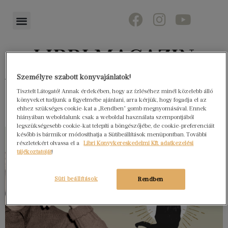
Személyre szabott könyvajánlatok!
Könyvektől az olvasókig
Tisztelt Látogató! Annak érdekében, hogy az ízléséhez minél közelebb álló
könyveket tudjunk a figyelmébe ajánlani, arra kérjük, hogy fogadja el az
ehhez szükséges cookie-kat a „Rendben” gomb megnyomásával. Ennek
hiányában weboldalunk csak a weboldal használata szempontjából
legszükségesebb cookie-kat telepíti a böngészőjébe, de cookie-preferenciáit
később is bármikor módosíthatja a Sütibeállítások menüpontban. További
részletekért olvassa el a
Libri Könyvkereskedelmi Kft. adatkezelési
tájékoztatóját
!
Süti beállítások
Rendben