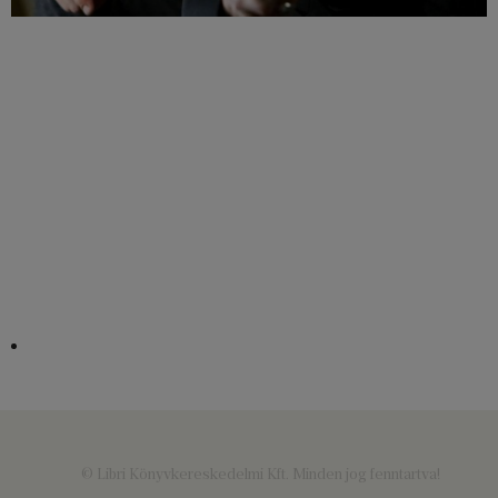
© Libri Könyvkereskedelmi Kft. Minden jog fenntartva!