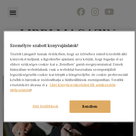
Személyre szabott könyvajánlatok!
Könyvektől az olvasókig
Tisztelt Látogató! Annak érdekében, hogy az ízléséhez minél közelebb álló
könyveket tudjunk a figyelmébe ajánlani, arra kérjük, hogy fogadja el az
ehhez szükséges cookie-kat a „Rendben” gomb megnyomásával. Ennek
hiányában weboldalunk csak a weboldal használata szempontjából
legszükségesebb cookie-kat telepíti a böngészőjébe, de cookie-preferenciáit
később is bármikor módosíthatja a Sütibeállítások menüpontban. További
részletekért olvassa el a
Libri Könyvkereskedelmi Kft. adatkezelési
tájékoztatóját
!
Süti beállítások
Rendben