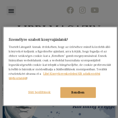
Személyre szabott könyvajánlatok!
Könyvektől az olvasókig
Tisztelt Látogató! Annak érdekében, hogy az ízléséhez minél közelebb álló
könyveket tudjunk a figyelmébe ajánlani, arra kérjük, hogy fogadja el az
ehhez szükséges cookie-kat a „Rendben” gomb megnyomásával. Ennek
hiányában weboldalunk csak a weboldal használata szempontjából
legszükségesebb cookie-kat telepíti a böngészőjébe, de cookie-preferenciáit
később is bármikor módosíthatja a Sütibeállítások menüpontban. További
részletekért olvassa el a
Libri Könyvkereskedelmi Kft. adatkezelési
tájékoztatóját
!
Süti beállítások
Rendben