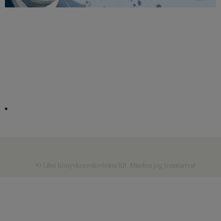
© Libri Könyvkereskedelmi Kft. Minden jog fenntartva!