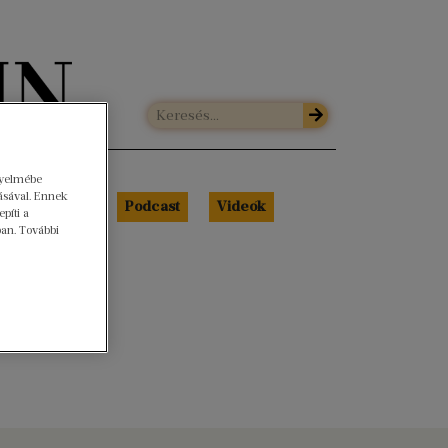
gyelmébe
ásával. Ennek
Libri Portré
Podcast
Videók
píti a
ban. További