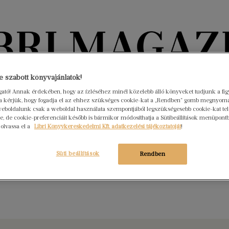
Könyvektől az olvasókig
 szabott könyvajánlatok!
ogató! Annak érdekében, hogy az ízléséhez minél közelebb álló könyveket tudjunk a fi
rra kérjük, hogy fogadja el az ehhez szükséges cookie-kat a „Rendben” gomb megnyom
nyvek
Interjúk
Beleolvasó
A hónap könyvei
HÍREK
eboldalunk csak a weboldal használata szempontjából legszükségesebb cookie-kat tele
, de cookie-preferenciáit később is bármikor módosíthatja a Sütibeállítások menüpont
 olvassa el a
Libri Könyvkereskedelmi Kft. adatkezelési tájékoztatóját
!
e született Janikovszky Éva
s 23.
Nincs hozzászólás
Süti beállítások
Rendben
 Etelka Nanetta néven született Kossuth- és József Attila-díjas
. Leginkább Kire ütött ez a gyerek? (1974), Ha én felnőtt volnék