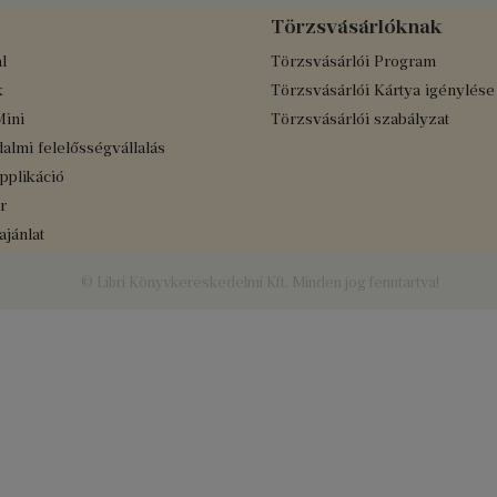
Törzsvásárlóknak
l
Törzsvásárlói Program
k
Törzsvásárlói Kártya igénylése
Mini
Törzsvásárlói szabályzat
almi felelősségvállalás
applikáció
r
jánlat
© Libri Könyvkereskedelmi Kft. Minden jog fenntartva!