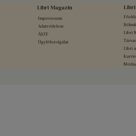
Libri
Libri Magazin
Főolda
Impresszum
Rólun
Adatvédelem
Libri 
ÁSZF
Társad
Ügyfélszolgálat
Libri 
Karrie
Médiaa