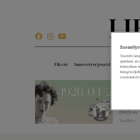
Személyre
Tisztelt Lát
ajánlani, a
Fikció
Ismeretterjesztő
Gyerekkö
hiányában w
böngészőjébe
részletekért
95 év
2021. áprili
Kucses Éva
író, költő
(1965) és
Tovább »