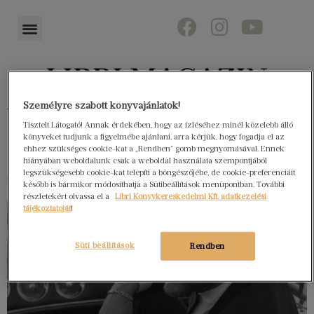
Személyre szabott könyvajánlatok!
Könyvektől az olvasókig
Tisztelt Látogató! Annak érdekében, hogy az ízléséhez minél közelebb álló
könyveket tudjunk a figyelmébe ajánlani, arra kérjük, hogy fogadja el az
ehhez szükséges cookie-kat a „Rendben” gomb megnyomásával. Ennek
hiányában weboldalunk csak a weboldal használata szempontjából
legszükségesebb cookie-kat telepíti a böngészőjébe, de cookie-preferenciáit
később is bármikor módosíthatja a Sütibeállítások menüpontban. További
részletekért olvassa el a
Libri Könyvkereskedelmi Kft. adatkezelési
tájékoztatóját
!
Süti beállítások
Rendben