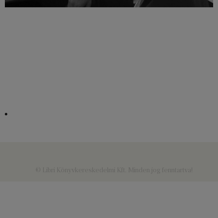
© Libri Könyvkereskedelmi Kft. Minden jog fenntartva!