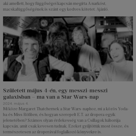
aki amellett, hogy függőségei kapcsán megírta A narkóst,
macskafüggőségének is szánt egy kedves kötetet. Ajánló.
Született május 4-én, egy messzi-messzi
galaxisban – ma van a Star Wars-nap
2024. május 4.
Mi köze Margaret Thatchernek a Star Wars-naphoz, mi a közös Yoda-
ba és Miss Röfiben, és hogyan szerepelt E.T. az űropera egyik
jelenetében? Számos olyan érdekesség van a Csillagok háborúja
kapcsán, amit csak kevesen tudnak. Ezeket gyűjtöttük most össze, és
természetesen az űroperával foglalkozó könyvekre is.