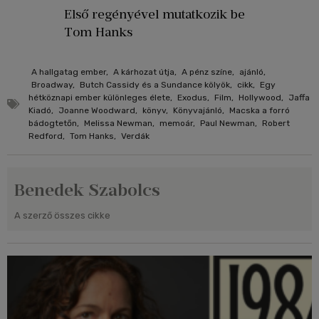
Első regényével mutatkozik be
Tom Hanks
A hallgatag ember
,
A kárhozat útja
,
A pénz színe
,
ajánló
,
Broadway
,
Butch Cassidy és a Sundance kölyök
,
cikk
,
Egy
hétköznapi ember különleges élete
,
Exodus
,
Film
,
Hollywood
,
Jaffa
Kiadó
,
Joanne Woodward
,
könyv
,
Könyvajánló
,
Macska a forró
bádogtetőn
,
Melissa Newman
,
memoár
,
Paul Newman
,
Robert
Redford
,
Tom Hanks
,
Verdák
Benedek Szabolcs
A szerző összes cikke