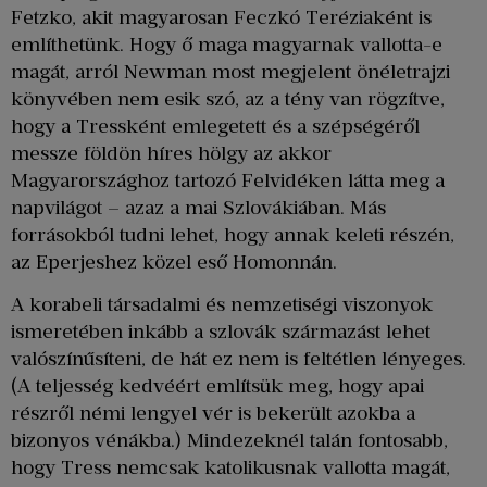
Fetzko, akit magyarosan Feczkó Teréziaként is
említhetünk. Hogy ő maga magyarnak vallotta-e
magát, arról Newman most megjelent önéletrajzi
könyvében nem esik szó, az a tény van rögzítve,
hogy a Tressként emlegetett és a szépségéről
messze földön híres hölgy az akkor
Magyarországhoz tartozó Felvidéken látta meg a
napvilágot – azaz a mai Szlovákiában. Más
forrásokból tudni lehet, hogy annak keleti részén,
az Eperjeshez közel eső Homonnán.
A korabeli társadalmi és nemzetiségi viszonyok
ismeretében inkább a szlovák származást lehet
valószínűsíteni, de hát ez nem is feltétlen lényeges.
(A teljesség kedvéért említsük meg, hogy apai
részről némi lengyel vér is bekerült azokba a
bizonyos vénákba.) Mindezeknél talán fontosabb,
hogy Tress nemcsak katolikusnak vallotta magát,