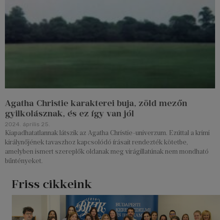
Agatha Christie karakterei buja, zöld mezőn
gyilkolásznak, és ez így van jól
2024. április 25.
Kiapadhatatlannak látszik az Agatha Christie-univerzum. Ezúttal a krimi
királynőjének tavaszhoz kapcsolódó írásait rendezték kötetbe,
amelyben ismert szereplők oldanak meg virágillatúnak nem mondható
bűntényeket.
Friss cikkeink