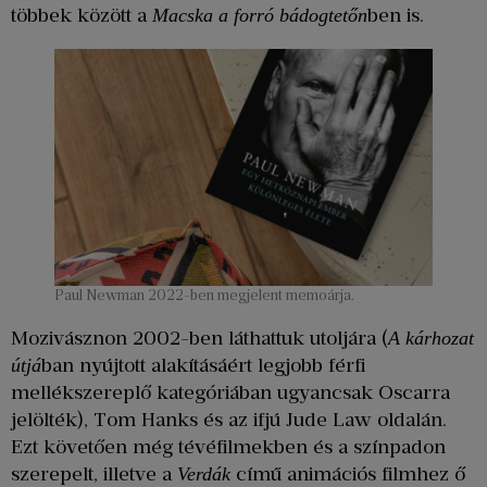
többek között a
ben is.
Macska a forró bádogtetőn
Paul Newman 2022-ben megjelent memoárja.
Mozivásznon 2002-ben láthattuk utoljára (
A kárhozat
ban nyújtott alakításáért legjobb férfi
útjá
mellékszereplő kategóriában ugyancsak Oscarra
jelölték), Tom Hanks és az ifjú Jude Law oldalán.
Ezt követően még tévéfilmekben és a színpadon
szerepelt, illetve a
című animációs filmhez ő
Verdák