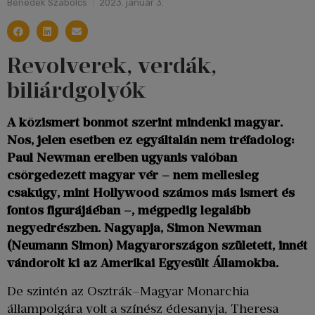
Benedek Szabolcs
2023. január 3.
Revolverek, verdák,
biliárdgolyók
A közismert bonmot szerint mindenki magyar.
Nos, jelen esetben ez egyáltalán nem tréfadolog:
Paul Newman ereiben ugyanis valóban
csörgedezett magyar vér – nem mellesleg
csakúgy, mint Hollywood számos más ismert és
fontos figurájáéban –, mégpedig legalább
negyedrészben. Nagyapja, Simon Newman
(Neumann Simon) Magyarországon született, innét
vándorolt ki az Amerikai Egyesült Államokba.
De szintén az Osztrák–Magyar Monarchia
állampolgára volt a színész édesanyja, Theresa