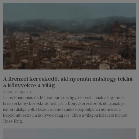
A firenzei kereskedő, aki nyomán máshogy tekint
a könyvekre a világ
2024. április 30.
Janus Pannonius és Mátyás Király is ügyfele volt annak a legendás
firenzei könyvkereskedőnek, aki a Könyvkereskedők utcájának jól
ismert alakja volt. Hiszen a reneszánsz központjában nemcsak a
képzőművészet, a könyvek világa is. Ebbe a világba kalauzol minket
Ross King.