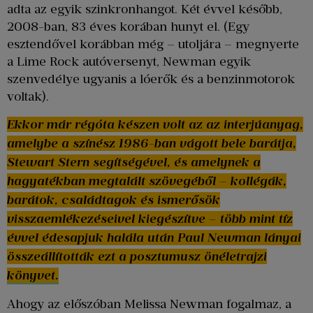
adta az egyik szinkronhangot. Két évvel később,
2008-ban, 83 éves korában hunyt el. (Egy
esztendővel korábban még – utoljára – megnyerte
a Lime Rock autóversenyt, Newman egyik
szenvedélye ugyanis a lóerők és a benzinmotorok
voltak).
Ekkor már régóta készen volt az az interjúanyag,
amelybe a színész 1986-ban vágott bele barátja,
Stewart Stern segítségével, és amelynek a
hagyatékban megtalált szövegéből – kollégák,
barátok, családtagok és ismerősök
visszaemlékezéseivel kiegészítve – több mint tíz
évvel édesapjuk halála után Paul Newman lányai
összeállították ezt a posztumusz önéletrajzi
könyvet.
Ahogy az előszóban Melissa Newman fogalmaz, a