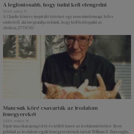
A legfontosabb, hogy tudni kell elengedni
2024. július 11.
A Charlie könyve inspiráló történet egy nem mindennapi, bölcs
emberről, aki megtanítja nekünk, hogy kell boldogulni az
életben.2778783
Mancsuk köré csavarták az irodalom
fenegyerekét
2024. május 16.
Jópár macskarajongó írót és költőt ismer az irodalomtörténet. Ilyen
például az irodalom egyik fenegyerekének tartott William S. Burroughs,