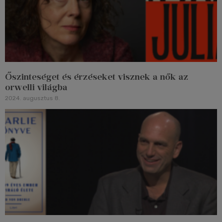
Őszinteséget és érzéseket visznek a nők az
orwelli világba
2024. augusztus 8.