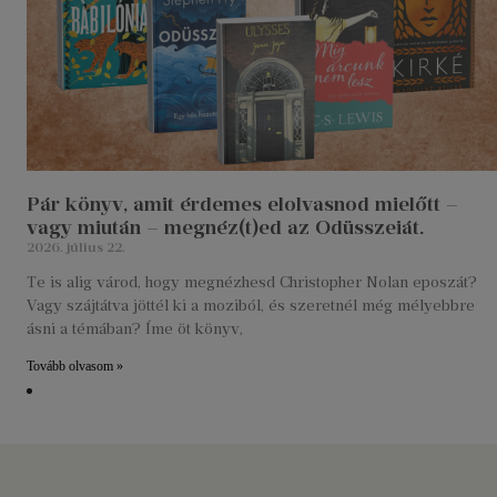
Pár könyv, amit érdemes elolvasnod mielőtt –
vagy miután – megnéz(t)ed az Odüsszeiát.
2026. július 22.
Te is alig várod, hogy megnézhesd Christopher Nolan eposzát?
Vagy szájtátva jöttél ki a moziból, és szeretnél még mélyebbre
ásni a témában? Íme öt könyv,
Tovább olvasom »