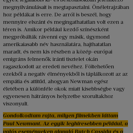
megnyilvánulásait is megtapasztalni. Önéletrajzában
hoz példákat is erre. De arról is beszél, hogy
mennyire elszánt és megingathatatlan volt ezen a
téren is. Amikor például kezdő színészként
megpróbálták rávenni egy másik, úgymond
amerikaiasabb név használatára, hajthatatlan
maradt, és nem kis részben a közép-európai
emigráns felmenők iránti tisztelet okán
ragaszkodott az eredeti nevéhez. Föltehetően
ezekből a negatív élményekből is táplálkozott az az
empátia és attitűd, ahogyan Newman egész
életében a különféle okok miatt kisebbségbe vagy
egyenesen hátrányos helyzetbe szorultakhoz
viszonyult.
Gondolkodtam rajta, milyen filmekben láttam
Paul Newmant. Az egyik leghíresebben például, a
valós eseményeken alapuló Butch Cassidy és a