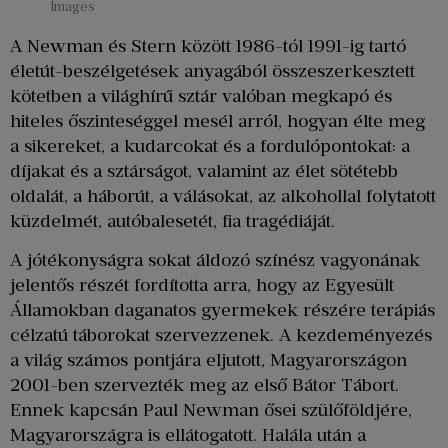
Images
A Newman és Stern között 1986-tól 1991-ig tartó
életút-beszélgetések anyagából összeszerkesztett
kötetben a világhírű sztár valóban megkapó és
hiteles őszinteséggel mesél arról, hogyan élte meg
a sikereket, a kudarcokat és a fordulópontokat: a
díjakat és a sztárságot, valamint az élet sötétebb
oldalát, a háborút, a válásokat, az alkohollal folytatott
küzdelmét, autóbalesetét, fia tragédiáját.
A jótékonyságra sokat áldozó színész vagyonának
jelentős részét fordította arra, hogy az Egyesült
Államokban daganatos gyermekek részére terápiás
célzatú táborokat szervezzenek. A kezdeményezés
a világ számos pontjára eljutott, Magyarországon
2001-ben szervezték meg az első Bátor Tábort.
Ennek kapcsán Paul Newman ősei szülőföldjére,
Magyarországra is ellátogatott. Halála után a