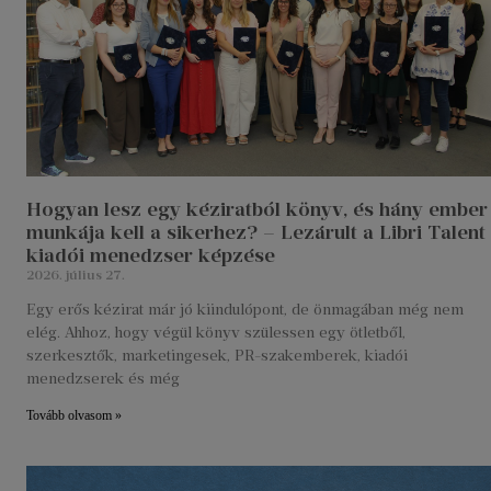
Hogyan lesz egy kéziratból könyv, és hány ember
munkája kell a sikerhez? – Lezárult a Libri Talent
kiadói menedzser képzése
2026. július 27.
Egy erős kézirat már jó kiindulópont, de önmagában még nem
elég. Ahhoz, hogy végül könyv szülessen egy ötletből,
szerkesztők, marketingesek, PR-szakemberek, kiadói
menedzserek és még
Tovább olvasom »