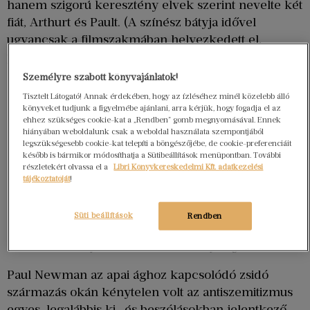
hanem szigorú keresztény elvek szerint nevelte két
fiát, Arthurt és Pault. (A színész bátyja idővel
ugyancsak a filmszakmában helyezkedett el,
producerként).
Személyre szabott könyvajánlatok!
Tisztelt Látogató! Annak érdekében, hogy az ízléséhez minél közelebb álló
könyveket tudjunk a figyelmébe ajánlani, arra kérjük, hogy fogadja el az
ehhez szükséges cookie-kat a „Rendben” gomb megnyomásával. Ennek
hiányában weboldalunk csak a weboldal használata szempontjából
legszükségesebb cookie-kat telepíti a böngészőjébe, de cookie-preferenciáit
később is bármikor módosíthatja a Sütibeállítások menüpontban. További
részletekért olvassa el a
Libri Könyvkereskedelmi Kft. adatkezelési
tájékoztatóját
!
Süti beállítások
Rendben
Paul Newman és Robert Redford Butch Cassidy és a
Sundance kölyök című filmben. / Fotó: Getty Images
Paul Newman az apai ághoz kapcsolódó zsidó
származás okán kénytelen volt az antiszemitizmus
egyes, legalábbis ki- és beszólásokban jelentkező