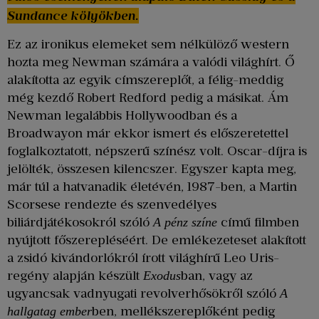
Sundance kölyökben.
Ez az ironikus elemeket sem nélkülöző western
hozta meg Newman számára a valódi világhírt. Ő
alakította az egyik címszereplőt, a félig-meddig
még kezdő Robert Redford pedig a másikat. Ám
Newman legalábbis Hollywoodban és a
Broadwayon már ekkor ismert és előszeretettel
foglalkoztatott, népszerű színész volt. Oscar-díjra is
jelölték, összesen kilencszer. Egyszer kapta meg,
már túl a hatvanadik életévén, 1987-ben, a Martin
Scorsese rendezte és szenvedélyes
biliárdjátékosokról szóló
című filmben
A pénz színe
nyújtott főszerepléséért. De emlékezeteset alakított
a zsidó kivándorlókról írott világhírű Leo Uris-
regény alapján készült
ban, vagy az
Exodus
ugyancsak vadnyugati revolverhősökről szóló
A
ben, mellékszereplőként pedig
hallgatag ember