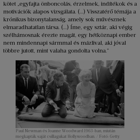
kötet „egyfajta önboncolás, érzelmek, indítékok és a
motivációk alapos vizsgálata. (…) Visszatérő témája a
krónikus bizonytalanság, amely sok művésznek
elmaradhatatlan társa. (…) Íme, egy sztár, aki végig
szélhámosnak érezte magát, egy hétköznapi ember
nem mindennapi sármmal és mázlival, aki jóval
többre jutott, mint valaha gondolta volna.”
Paul Newman és Joanne Woodward 1963-ban, miután
megkapták saját csillagukat Hollywoodban. / Fotó: Getty