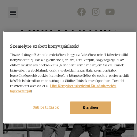
Személyre szabott könyvajánlatok!
Könyvektől az olvasókig
Tisztelt Látogató! Annak érdekében, hogy az ízléséhez minél közelebb álló
könyveket tudjunk a figyelmébe ajánlani, arra kérjük, hogy fogadja el az
ehhez szükséges cookie-kat a „Rendben” gomb megnyomásával. Ennek
hiányában weboldalunk csak a weboldal használata szempontjából
legszükségesebb cookie-kat telepíti a böngészőjébe, de cookie-preferenciáit
később is bármikor módosíthatja a Sütibeállítások menüpontban. További
részletekért olvassa el a
Libri Könyvkereskedelmi Kft. adatkezelési
tájékoztatóját
!
Süti beállítások
Rendben