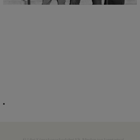
© Libri Könyvkereskedelmi Kft. Minden jog fenntartva!