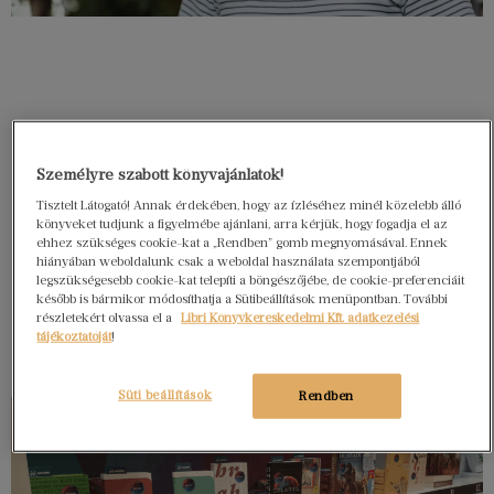
Személyre szabott könyvajánlatok!
Tisztelt Látogató! Annak érdekében, hogy az ízléséhez minél közelebb álló
könyveket tudjunk a figyelmébe ajánlani, arra kérjük, hogy fogadja el az
ehhez szükséges cookie-kat a „Rendben” gomb megnyomásával. Ennek
hiányában weboldalunk csak a weboldal használata szempontjából
legszükségesebb cookie-kat telepíti a böngészőjébe, de cookie-preferenciáit
később is bármikor módosíthatja a Sütibeállítások menüpontban. További
részletekért olvassa el a
Libri Könyvkereskedelmi Kft. adatkezelési
tájékoztatóját
!
Süti beállítások
Rendben