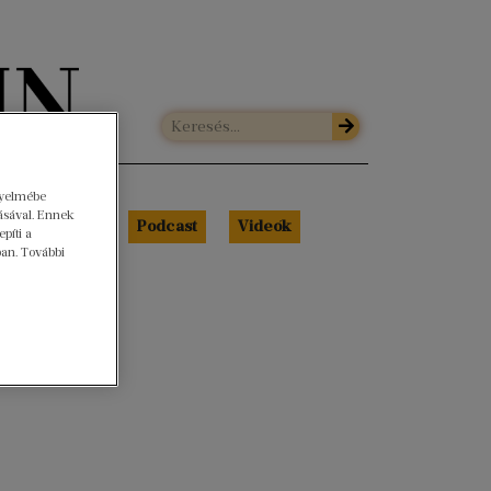
gyelmébe
ásával. Ennek
Libri Portré
Podcast
Videók
píti a
ban. További