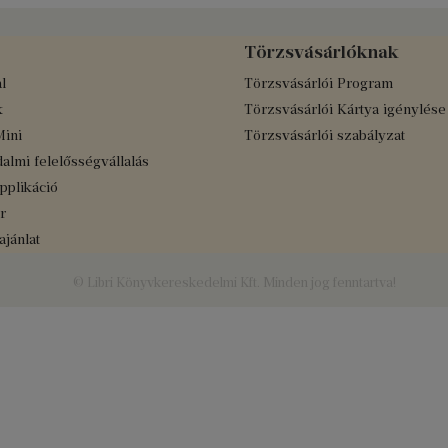
Törzsvásárlóknak
l
Törzsvásárlói Program
k
Törzsvásárlói Kártya igénylése
Mini
Törzsvásárlói szabályzat
almi felelősségvállalás
applikáció
r
jánlat
© Libri Könyvkereskedelmi Kft. Minden jog fenntartva!