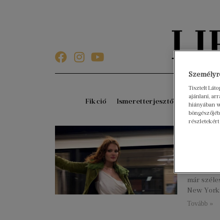
Személyre
Tisztelt Lát
ajánlani, a
Fikció
Ismeretterjesztő
Gyerekkö
hiányában w
böngészőjébe
részletekért
Nyolc
híres
2023. áprili
Nyolc olya
már széles
New York 
Tovább »