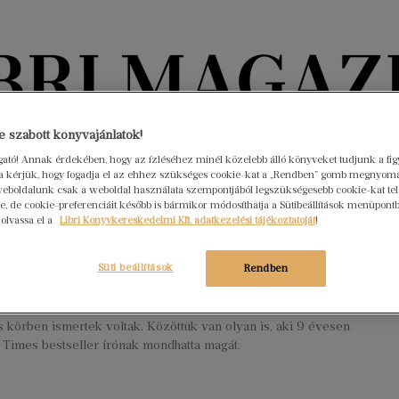
Könyvektől az olvasókig
 szabott könyvajánlatok!
ogató! Annak érdekében, hogy az ízléséhez minél közelebb álló könyveket tudjunk a fi
rra kérjük, hogy fogadja el az ehhez szükséges cookie-kat a „Rendben” gomb megnyom
nyvek
Interjúk
Beleolvasó
A hónap könyvei
HÍREK
eboldalunk csak a weboldal használata szempontjából legszükségesebb cookie-kat tele
, de cookie-preferenciáit később is bármikor módosíthatja a Sütibeállítások menüpont
 olvassa el a
Libri Könyvkereskedelmi Kft. adatkezelési tájékoztatóját
!
 szerző, aki nagyon fiatalon vált
sé
Süti beállítások
Rendben
s 4.
Nincs hozzászólás
n írót mutatunk a múltból és a jelenből, akik huszas éveik elején
 körben ismertek voltak. Közöttük van olyan is, aki 9 évesen
Times bestseller írónak mondhatta magát.