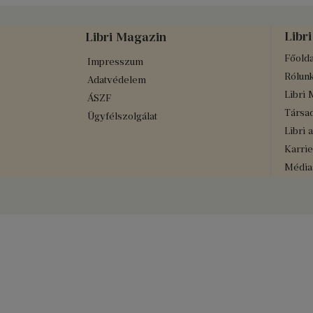
Libri
Libri Magazin
Főolda
Impresszum
Rólun
Adatvédelem
Libri 
ÁSZF
Társad
Ügyfélszolgálat
Libri 
Karrie
Médiaa