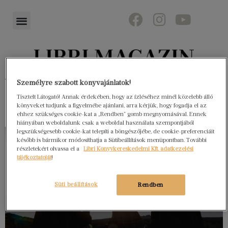
Könyvektől az olvasókig
Személyre szabott könyvajánlatok!
Tisztelt Látogató! Annak érdekében, hogy az ízléséhez minél közelebb álló
könyveket tudjunk a figyelmébe ajánlani, arra kérjük, hogy fogadja el az
ehhez szükséges cookie-kat a „Rendben” gomb megnyomásával. Ennek
hiányában weboldalunk csak a weboldal használata szempontjából
legszükségesebb cookie-kat telepíti a böngészőjébe, de cookie-preferenciáit
később is bármikor módosíthatja a Sütibeállítások menüpontban. További
részletekért olvassa el a
Libri Könyvkereskedelmi Kft. adatkezelési
tájékoztatóját
!
Süti beállítások
Rendben