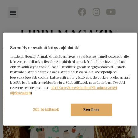
Könyvektől az olvasókig
Személyre szabott könyvajánlatok!
Tisztelt Látogató! Annak érdekében, hogy az ízléséhez minél közelebb álló
könyveket tudjunk a figyelmébe ajánlani, arra kérjük, hogy fogadja el az
ehhez szükséges cookie-kat a „Rendben” gomb megnyomásával. Ennek
hiányában weboldalunk csak a weboldal használata szempontjából
legszükségesebb cookie-kat telepíti a böngészőjébe, de cookie-preferenciáit
később is bármikor módosíthatja a Sütibeállítások menüpontban. További
részletekért olvassa el a
Libri Könyvkereskedelmi Kft. adatkezelési
tájékoztatóját
!
Süti beállítások
Rendben