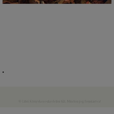
© Libri Könyvkereskedelmi Kft. Minden jog fenntartva!