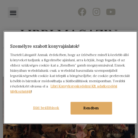
Személyre szabott könyvajánlatok!
Könyvektől az olvasókig
Tisztelt Látogató! Annak érdekében, hogy az ízléséhez minél közelebb álló
könyveket tudjunk a figyelmébe ajánlani, arra kérjük, hogy fogadja el az
ehhez szükséges cookie-kat a „Rendben” gomb megnyomásával. Ennek
hiányában weboldalunk csak a weboldal használata szempontjából
legszükségesebb cookie-kat telepíti a böngészőjébe, de cookie-preferenciáit
később is bármikor módosíthatja a Sütibeállítások menüpontban. További
részletekért olvassa el a
Libri Könyvkereskedelmi Kft. adatkezelési
tájékoztatóját
!
Süti beállítások
Rendben