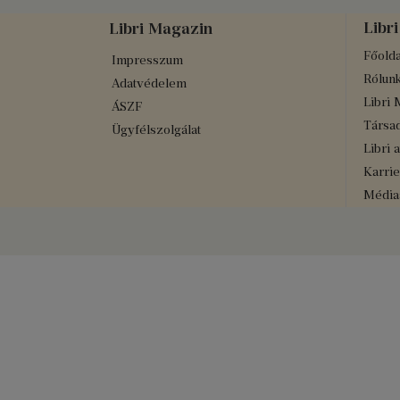
Libri
Libri Magazin
Főolda
Impresszum
Rólun
Adatvédelem
Libri 
ÁSZF
Társad
Ügyfélszolgálat
Libri 
Karrie
Médiaa