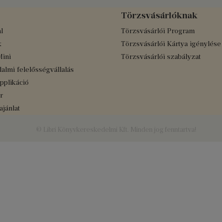
Törzsvásárlóknak
l
Törzsvásárlói Program
k
Törzsvásárlói Kártya igénylése
Mini
Törzsvásárlói szabályzat
almi felelősségvállalás
applikáció
r
jánlat
© Libri Könyvkereskedelmi Kft. Minden jog fenntartva!