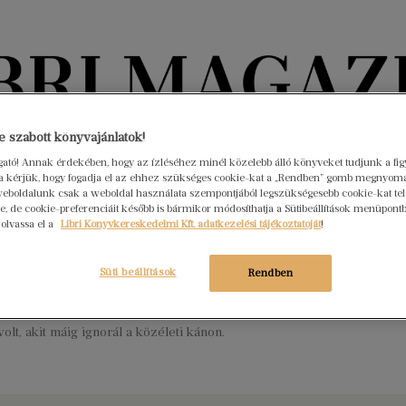
Könyvektől az olvasókig
 szabott könyvajánlatok!
ogató! Annak érdekében, hogy az ízléséhez minél közelebb álló könyveket tudjunk a fi
rra kérjük, hogy fogadja el az ehhez szükséges cookie-kat a „Rendben” gomb megnyom
nyvek
Interjúk
Beleolvasó
A hónap könyvei
HÍREK
eboldalunk csak a weboldal használata szempontjából legszükségesebb cookie-kat tele
, de cookie-preferenciáit később is bármikor módosíthatja a Sütibeállítások menüpont
 olvassa el a
Libri Könyvkereskedelmi Kft. adatkezelési tájékoztatóját
!
feledett XX. századi női sors XXI.
di reneszánsza
Süti beállítások
Rendben
tember 20.
Nincs hozzászólás
ra, a XX. századi magyar történelem egyik legsokoldalúbb
olt, akit máig ignorál a közéleti kánon.