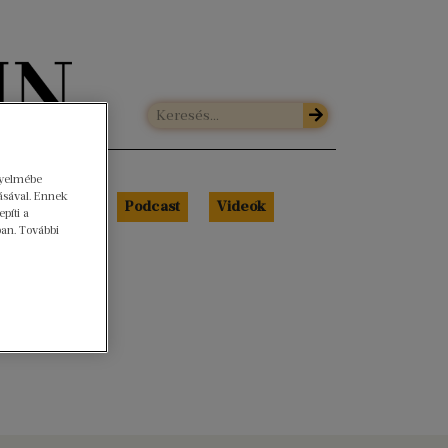
gyelmébe
ásával. Ennek
Libri Portré
Podcast
Videók
píti a
ban. További